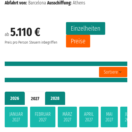
Abfahrt von:
Barcelona
Ausschiffung:
Athens
Einzelheiten
5.110 €
ab
Preise
Preis pro Person
Steuern inbegriffen
Sortiere
2026
2028
2027
JANUAR
FEBRUAR
MÄRZ
APRIL
MAI
JUN
2027
2027
2027
2027
2027
202