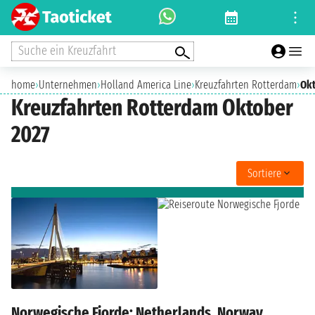
Suche ein Kreuzfahrt
home
›
Unternehmen
›
Holland America Line
›
Kreuzfahrten Rotterdam
›
Okt
Kreuzfahrten Rotterdam Oktober
2027
Sortiere
Norwegische Fjorde: Netherlands, Norway,