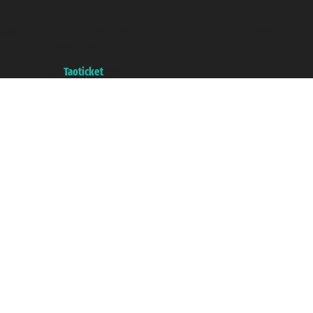
Taoticket S.r.l. Via Brigata Liguria, 3/21 16121 Genova ©2007/2026 -
Taoticket ® ist eine eingetragene Marke
P.Iva 06206400720 - Gesellschaftskapital € 100.000,00 i.v. - Registriert zu
der Handelskammer von Genua mit REA 433093. - Aut. Prov. n° 6167/131601
- Versicherung Unipol - Versicherungspolice n. 206484182
A portal of the
Taoticket
group