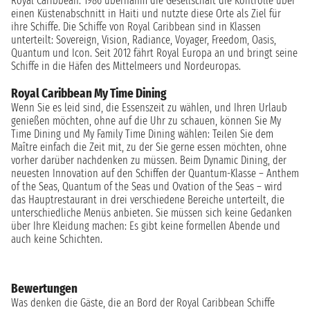
Royal Caribbean: 1986 übernahm die Gesellschaft die Kontrolle über
einen Küstenabschnitt in Haiti und nutzte diese Orte als Ziel für
ihre Schiffe. Die Schiffe von Royal Caribbean sind in Klassen
unterteilt: Sovereign, Vision, Radiance, Voyager, Freedom, Oasis,
Quantum und Icon. Seit 2012 fährt Royal Europa an und bringt seine
Schiffe in die Häfen des Mittelmeers und Nordeuropas.
Royal Caribbean My Time Dining
Wenn Sie es leid sind, die Essenszeit zu wählen, und Ihren Urlaub
genießen möchten, ohne auf die Uhr zu schauen, können Sie My
Time Dining und My Family Time Dining wählen: Teilen Sie dem
Maître einfach die Zeit mit, zu der Sie gerne essen möchten, ohne
vorher darüber nachdenken zu müssen. Beim Dynamic Dining, der
neuesten Innovation auf den Schiffen der Quantum-Klasse – Anthem
of the Seas, Quantum of the Seas und Ovation of the Seas – wird
das Hauptrestaurant in drei verschiedene Bereiche unterteilt, die
unterschiedliche Menüs anbieten. Sie müssen sich keine Gedanken
über Ihre Kleidung machen: Es gibt keine formellen Abende und
auch keine Schichten.
Bewertungen
Was denken die Gäste, die an Bord der Royal Caribbean Schiffe