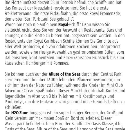
Die Flotte umfasst derzeit 28 in Betrieb befindliche Schiffe und hat
das Konzept der Kreuzfahrt revolutioniert: Sie hat die erste
Freikletterwand, die erste Eislaufbahn, die erste Royal Promenade,
den ersten Surf Park „auf See gebracht“.
Waren Sie noch nie auf einem
Royal
-Schiff? Dann wissen Sie
vielleicht nicht, dass Sie von der Auswahl an Restaurants, Bars und
Lounges, die die Flotte zu bieten hat, begeistert sein werden. In den
Restaurants der Royal Caribbean Schiffe können Sie Gerichte aus
aller Welt probieren, die von erfahrenen Köchen neu interpretiert
werden, sowie eine riesige Auswahl an gastronomischen Stilen, vom
italienischen, kontinentalen und amerikanischen Frühstück bis zum
klassischen Hamburger mit Pommes.
Sie können auch auf der
Allure of the Seas
durch den Central Park
spazieren und die über 12.000 lebenden Pflanzen bewundern, um
sich inmitten der Natur zu fühlen, während die Kinder im Mini Club
Adventure Ocean Spaß haben. Dieser Mini Club unterhält Kinder und
Jugendliche im Alter von 3 bis 14 Jahren mit Kostümpartys und
Poolpartys, um ihre Fantasie anzuregen und neue Freundschaften zu
schließen.
Die
H2O Zone
hingegen ist ein super lustiger Bereich, der Groß und
Klein vereint, um maximalen Spaß an Bord zu erleben. Dieser
Wasserpark befindet sich an Bord der Schiffe der Oasis-Klasse, d.h.
Oasis of the Seas, Allure of the Seas und Harmony of the Seas, sowie