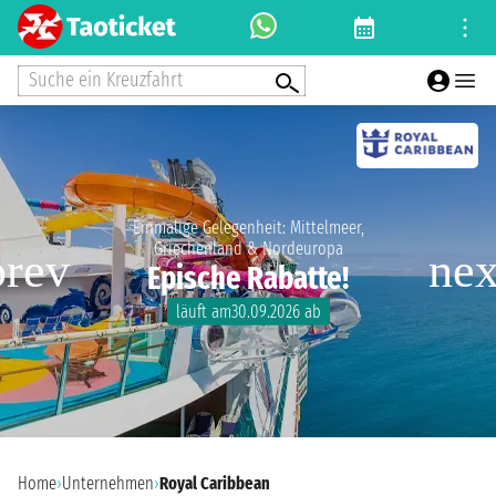
Suche ein Kreuzfahrt
Einmalige Gelegenheit: Mittelmeer,
Griechenland & Nordeuropa
Epische Rabatte!
läuft am30.09.2026 ab
Home
›
Unternehmen
›
Royal Caribbean