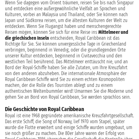
Wenn Sie dagegen vom Orient träumen, reisen Sie bis nach Singapur
und entdecken eine außergewöhnliche Vielfalt an Sprachen und
Kulturen, vorbei an Malaysia und Thailand, oder Sie können nach
Japan und Südkorea reisen, um die ältesten Kulturen der Welt zu
entdecken. Wenn Sie Flugangst haben und menschengerechte
Reisen mögen, können Sie sich für eine Reise ins
Mittelmeer und
die griechischen Inseln
entscheiden, Royal Caribbean ist das
Richtige für Sie. Sie können unvergessliche Tage in Griechenland
verbringen, beginnend in Venedig, oder die grundlegenden Orte
unserer Kultur entdecken, beginnend in Civitavecchia und den
westlichen Teil berührend. Das Mittelmeer enttäuscht nie, und an
Bord der Royal-Schiffe haben Sie alle Zutaten, um Ihre Kreuzfahrt
von den anderen abzuheben. Die internationale Atmosphäre der
Royal Caribbean-Schiffe wird Sie zu einem echten Kosmopoliten
machen, der die Rolle des Touristen ablegt und zu einem
authentischen Weltenbummler wird! Umarmen Sie die Moderne und
gehen Sie an Bord von Royal Caribbean, Sie werden sprachlos sein.
Die Geschichte von Royal Caribbean
Royal ist eine 1968 gegründete amerikanische Kreuzfahrtgesellschaft.
Das erste Schiff, die Song of Norway, lief 1970 vom Stapel, später
wurde die Flotte erweitert und einige Schiffe wurden umgebaut, um
sie noch größer zu machen. Die 80er Jahre waren der Erfolg von