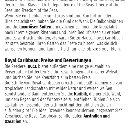
der Freedom-Klasse, d.h. Independence of the Seas, Liberty of the
Seas und Freedom of the Seas.
Wenn Sie ein Liebhaber von Luxus sind und Komfort in jeder
Hinsicht schätzen, haben Sie die Qual der Wahl: Die Balkonkabinen
und die
luxuriösen Suiten
ermöglichen es Ihnen, die Kreuzfahrt
nach Ihrem eigenen Rhythmus und Ihren Bedürfnissen zu erleben,
und es wird sich anfühlen, als wären Sie zu Hause. Royal Caribbean
ist stets bestrebt, ihren Gästen das Beste zu bieten, was sie sich
wünschen können, und kümmert sich um alle, ob groß oder klein.
Royal Caribbean: Preise und Bewertungen
Die Reederei
RCCL
bietet außerdem eine riesige Auswahl an
Reiserouten: Entdecken Sie die Bewertungen auf unserer Website
und buchen Sie Ihre Kreuzfahrt zum besten Preis.
Die Schiffe von Royal Caribbean erreichen überall! Träumen Sie von
tropischen Landschaften mit wilder Natur und weiten weißen
Sandstränden? Dann entdecken Sie die
Karibik
, die perfekte Wahl,
um dem Regen und der Winterkälte zu entfliehen. Fühlen Sie sich
als kühner Reisender, der sich nicht mit den üblichen Zielen
zufrieden gibt? Die Idee, Ozeanien kennenzulernen, begeistert Sie?
Verschiedene Royal Caribbean Schiffe laufen
Australien und
Ozeanien
an.