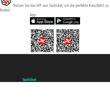
Nutzen Sie das GPT von Taoticket, um die perfekte Kreuzfahrt zu
finden!
App
Taoticket S.r.l. Via Brigata Liguria, 3/21 16121 Genova ©2007/2026 -
Taoticket ® ist eine eingetragene Marke
P.Iva 06206400720 - Gesellschaftskapital € 100.000,00 i.v. - Registriert zu
der Handelskammer von Genua mit REA 433093. - Aut. Prov. n° 6167/131601
- Versicherung Unipol - Versicherungspolice n. 206484182
A portal of the
Taoticket
group