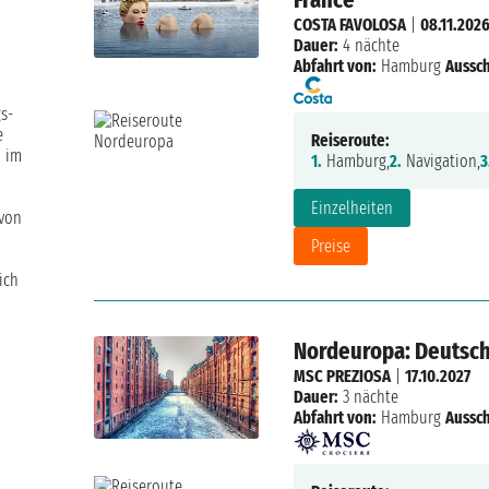
COSTA FAVOLOSA
|
08.11.202
Dauer:
4 nächte
Abfahrt von:
Hamburg
Aussch
s-
e
Reiseroute:
h im
1.
Hamburg,
2.
Navigation,
3
Einzelheiten
 von
Preise
ich
Nordeuropa: Deutsch
MSC PREZIOSA
|
17.10.2027
Dauer:
3 nächte
Abfahrt von:
Hamburg
Aussch