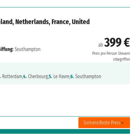
land, Netherlands, France, United
399 €
ab
iffung:
Southampton
Preis pro Person
Steuern
inbegriffen
.
Rotterdam,
4.
Cherbourg,
5.
Le Havre,
6.
Southampton
Sortiere:
Beste Preis