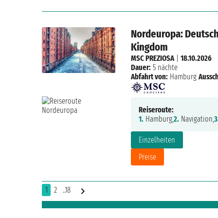
Nordeuropa: Deutsch
Kingdom
MSC PREZIOSA
|
18.10.2026
Dauer:
5 nächte
Abfahrt von:
Hamburg
Aussch
Reiseroute:
1.
Hamburg,
2.
Navigation,
3
Einzelheiten
Preise
1
2
..18