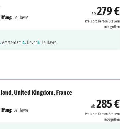
6
279 €
ab
iffung:
Le Havre
Preis pro Person
Steuern
inbegriffen
.
Amsterdam,
4.
Dover,
5.
Le Havre
land, United Kingdom, France
285 €
ab
iffung:
Le Havre
Preis pro Person
Steuern
inbegriffen