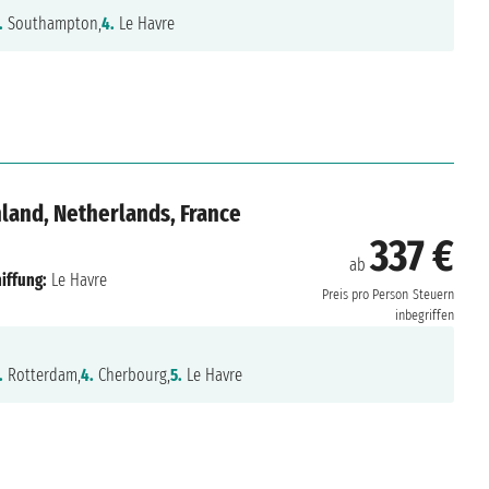
.
Southampton,
4.
Le Havre
land, Netherlands, France
337 €
ab
iffung:
Le Havre
Preis pro Person
Steuern
inbegriffen
.
Rotterdam,
4.
Cherbourg,
5.
Le Havre