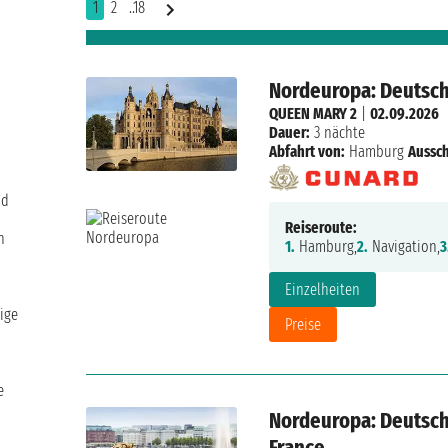
1
2
..18
Nordeuropa: Deutsch
QUEEN MARY 2
|
02.09.2026
Dauer:
3 nächte
Abfahrt von:
Hamburg
Aussch
nd
Reiseroute:
n
1.
Hamburg,
2.
Navigation,
3
Einzelheiten
ige
Preise
e
Nordeuropa: Deutsch
France