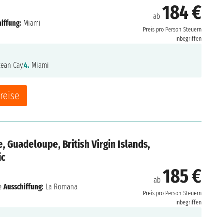
184 €
ab
iffung:
Miami
Preis pro Person
Steuern
inbegriffen
ean Cay,
4.
Miami
reise
, Guadeloupe, British Virgin Islands,
ic
185 €
ab
e
Ausschiffung:
La Romana
Preis pro Person
Steuern
inbegriffen