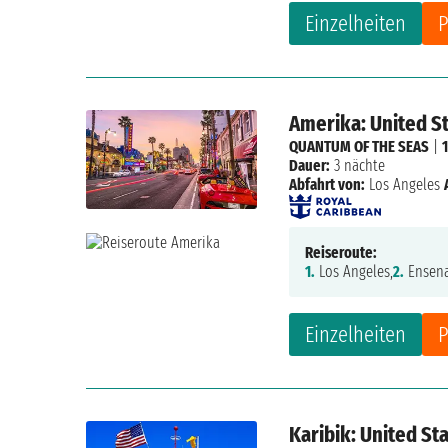
Einzelheiten
P
Amerika: United S
QUANTUM OF THE SEAS
|
Dauer:
3 nächte
Abfahrt von:
Los Angeles
Reiseroute:
1.
Los Angeles,
2.
Ensena
Einzelheiten
P
Karibik: United St