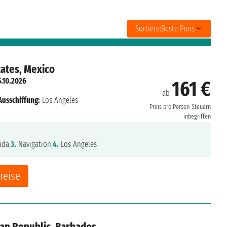
Sortiere:
Beste Preis
tates, Mexico
.10.2026
161 €
ab
Ausschiffung:
Los Angeles
Preis pro Person
Steuern
inbegriffen
da,
3.
Navigation,
4.
Los Angeles
reise
an Republic, Barbados