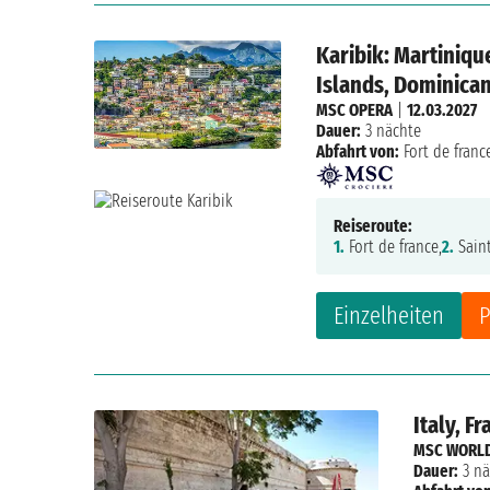
Karibik: Martiniqu
Islands, Dominica
MSC OPERA
|
12.03.2027
Dauer:
3 nächte
Abfahrt von:
Fort de franc
Reiseroute:
1.
Fort de france,
2.
Saint
Einzelheiten
P
Italy, F
MSC WORLD
Dauer:
3 nä