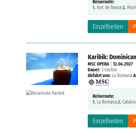
Reiseroute:
1.
Fort de france,
2.
Point
Einzelheiten
P
Karibik: Dominica
MSC OPERA
|
12.04.2027
Dauer:
3 nächte
Abfahrt von:
La Romana
A
Reiseroute:
1.
La Romana,
2.
Catalina
Einzelheiten
P