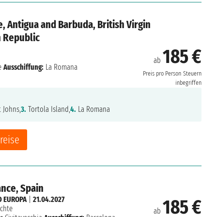
e, Antigua and Barbuda, British Virgin
n Republic
185 €
ab
e
Ausschiffung:
La Romana
Preis pro Person
Steuern
inbegriffen
 Johns,
3.
Tortola Island,
4.
La Romana
reise
rance, Spain
 EUROPA
|
21.04.2027
185 €
chte
ab