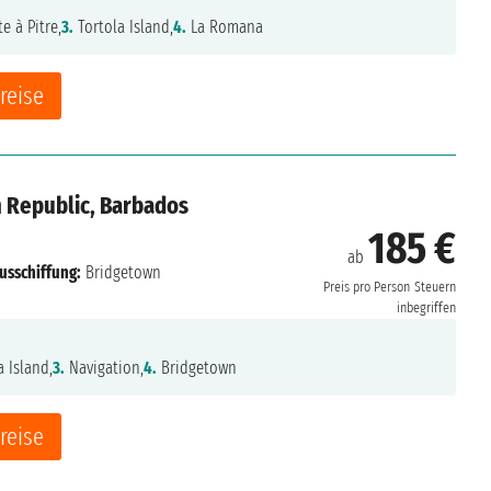
e à Pitre,
3.
Tortola Island,
4.
La Romana
reise
n Republic, Barbados
185 €
ab
usschiffung:
Bridgetown
Preis pro Person
Steuern
inbegriffen
 Island,
3.
Navigation,
4.
Bridgetown
reise