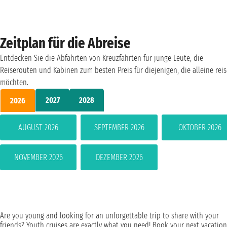
Zeitplan für die Abreise
Entdecken Sie die Abfahrten von Kreuzfahrten für junge Leute, die
Reiserouten und Kabinen zum besten Preis für diejenigen, die alleine rei
möchten.
2027
2028
2026
AUGUST 2026
SEPTEMBER 2026
OKTOBER 2026
NOVEMBER 2026
DEZEMBER 2026
Are you young and looking for an unforgettable trip to share with your
friends? Youth cruises are exactly what you need! Book your next vacation