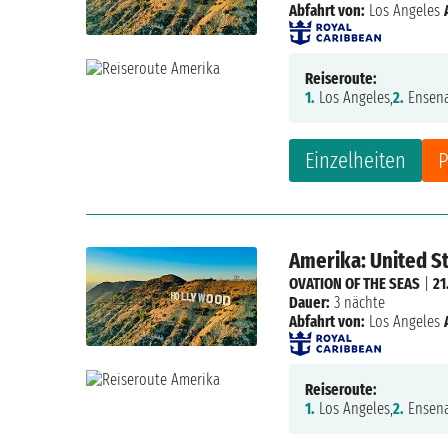
Abfahrt von:
Los Angeles
Reiseroute:
1.
Los Angeles,
2.
Ensena
Einzelheiten
P
Amerika: United S
OVATION OF THE SEAS
|
21
Dauer:
3 nächte
Abfahrt von:
Los Angeles
Reiseroute:
1.
Los Angeles,
2.
Ensena