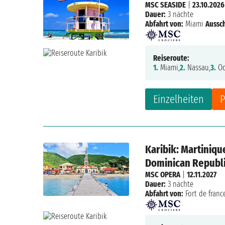
MSC SEASIDE
|
23.10.2026
Dauer:
3 nächte
Abfahrt von:
Miami
Aussch
Reiseroute:
1.
Miami,
2.
Nassau,
3.
Oc
Einzelheiten
P
Karibik: Martinique
Dominican Republ
MSC OPERA
|
12.11.2027
Dauer:
3 nächte
Abfahrt von:
Fort de franc