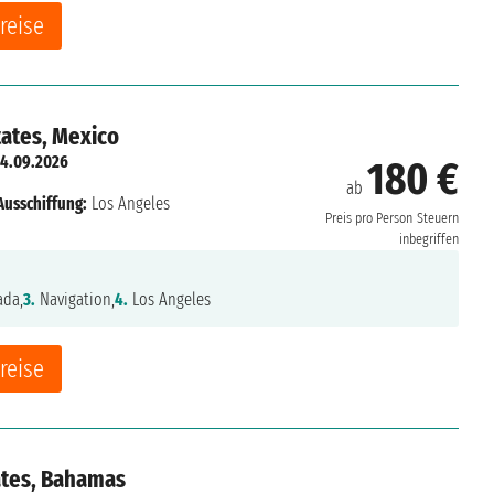
reise
tates, Mexico
14.09.2026
180 €
ab
Ausschiffung:
Los Angeles
Preis pro Person
Steuern
inbegriffen
da,
3.
Navigation,
4.
Los Angeles
reise
ates, Bahamas