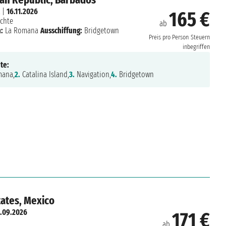
|
16.11.2026
165 €
chte
ab
:
La Romana
Ausschiffung:
Bridgetown
Preis pro Person
Steuern
inbegriffen
te:
ana,
2.
Catalina Island,
3.
Navigation,
4.
Bridgetown
tates, Mexico
.09.2026
171 €
ab