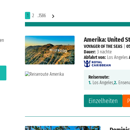
1
2
..1586
Amerika: United S
sen
VOYAGER OF THE SEAS
|
05
Dauer:
3 nächte
Abfahrt von:
Los Angeles
Reiseroute:
1.
Los Angeles,
2.
Ensena
Einzelheiten
P
Dominic