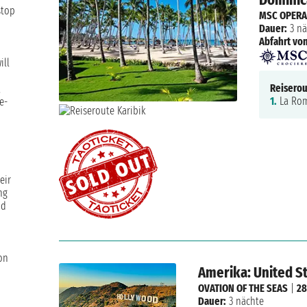
stop
MSC OPERA
Dauer:
3 nä
Abfahrt von
ill
Reiserou
,
1.
La Rom
e-
eir
ng
nd
on
Amerika: United S
OVATION OF THE SEAS
|
28
Dauer:
3 nächte