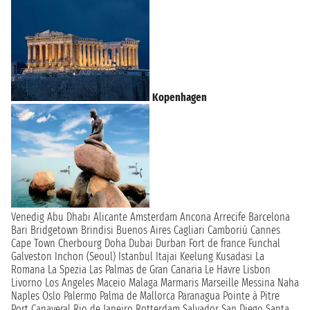
Kopenhagen
Venedig
Abu Dhabi
Alicante
Amsterdam
Ancona
Arrecife
Barcelona
Bari
Bridgetown
Brindisi
Buenos Aires
Cagliari
Camboriú
Cannes
Cape Town
Cherbourg
Doha
Dubai
Durban
Fort de france
Funchal
Galveston
Inchon (Seoul)
Istanbul
Itajai
Keelung
Kusadasi
La
Romana
La Spezia
Las Palmas de Gran Canaria
Le Havre
Lisbon
Livorno
Los Angeles
Maceio
Malaga
Marmaris
Marseille
Messina
Naha
Naples
Oslo
Palermo
Palma de Mallorca
Paranagua
Pointe à Pitre
Port Canaveral
Rio de Janeiro
Rotterdam
Salvador
San Diego
Santa