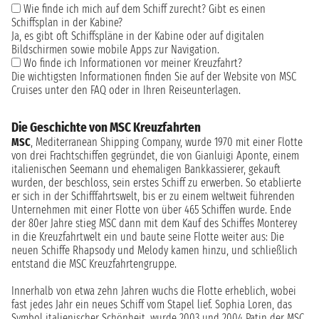
Wie finde ich mich auf dem Schiff zurecht? Gibt es einen
Schiffsplan in der Kabine?
Ja, es gibt oft Schiffspläne in der Kabine oder auf digitalen
Bildschirmen sowie mobile Apps zur Navigation.
Wo finde ich Informationen vor meiner Kreuzfahrt?
Die wichtigsten Informationen finden Sie auf der Website von MSC
Cruises unter den FAQ oder in Ihren Reiseunterlagen.
Die Geschichte von MSC Kreuzfahrten
MSC
, Mediterranean Shipping Company, wurde 1970 mit einer Flotte
von drei Frachtschiffen gegründet, die von Gianluigi Aponte, einem
italienischen Seemann und ehemaligen Bankkassierer, gekauft
wurden, der beschloss, sein erstes Schiff zu erwerben. So etablierte
er sich in der Schifffahrtswelt, bis er zu einem weltweit führenden
Unternehmen mit einer Flotte von über 465 Schiffen wurde. Ende
der 80er Jahre stieg MSC dann mit dem Kauf des Schiffes Monterey
in die Kreuzfahrtwelt ein und baute seine Flotte weiter aus: Die
neuen Schiffe Rhapsody und Melody kamen hinzu, und schließlich
entstand die MSC Kreuzfahrtengruppe.
Innerhalb von etwa zehn Jahren wuchs die Flotte erheblich, wobei
fast jedes Jahr ein neues Schiff vom Stapel lief. Sophia Loren, das
Symbol italienischer Schönheit, wurde 2003 und 2004 Patin der MSC