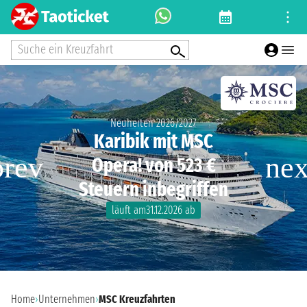
Suche ein Kreuzfahrt
Neuheiten 2026/2027
Karibik mit MSC
Opera! von 523 €
Steuern inbegriffen
läuft am31.12.2026 ab
Home
›
Unternehmen
›
MSC Kreuzfahrten