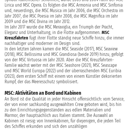
Lirica und MSC Opera. Es folgten die MSC Armonia und MSC Sinfonia
und, neuerdings, die MSC Musica im Jahr 2006, die MSC Orchestra im
Jahr 2007, die MSC Poesia im Jahr 2008, die MSC Magnifica im Jahr
2009 und die MSC Divina im Jahr 2012.
Im Jahr 2017 wurde die MSC Meraviglia, ein Triumph der Pracht,
Eleganz und Unterhaltung, in die Flotte aufgenommen.
MSC
Kreuzfahrten
fügt ihrer Flotte ständig neue Schiffe hinzu, die immer
nachhaltiger und moderner im Design sind.
In den letzten Jahren kamen die MSC Seaside (2017), MSC Seaview
(2018), MSC Bellissima und MSC Grandiosa (beide 2019) hinzu, gefolgt
von der MSC Virtuosa im Jahr 2020. Aber die MSC Kreuzfahrten-
Familie wächst weiter mit der MSC Seashore (2021), MSC Seascape
und MSC World Europa (2022) und der überraschenden MSC Euribia
(2023), dem ersten Schiff mit einem von einem Künstler dekorierten
Rumpf, der das Meeresschutz symbolisiert.
MSC: Aktivitäten an Bord und Kabinen
An Bord ist die Qualität in jeder Hinsicht offensichtlich: vom Service,
der von einer sachkundig ausgewählten Crew geboten wird, bis hin
zu den Einrichtungsgegenständen aus edlen Materialien und
Marmor, der hauptsächlich aus Italien stammt. Die Auswahl an
Kabinen ist riesig: von Innenkabinen, für diejenigen, die jeden Teil
des Schiffes erkunden und sich den unzähligen