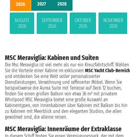
2027
2028
2026
AUGUST
SEPTEMBER
OKTOBER
NOVEMBER
2026
2026
2026
2026
MSC Meraviglia: Kabinen und Suiten
Die Msc Meraviglia ist viel mehr als nur ein Kreuzfahrtschiff. Wählen
Sie die Vorteile einer Kabine im exklusiven
MSC Yacht Club-Bereich
und entdecken Sie eine Welt voller personalisierter
Dienstleistungen, Verwöhnung und raffinierter Möbel. Wenn Sie
beispielsweise die Aurea Suite mit Terrasse auf Deck 12 buchen,
finden Sie einen großen Balkon von etwa 36 m² mit privatem
Whirlpool! MSC Meraviglia bietet eine große Auswahl an
Kabinentypen, von Innenkabinen über Kabinen mit Balkon bis hin
zu Kabinen mit Meerblick und den eleganten Studios, die allen
gewidmet sind, die alleine reisen.
MSC Meraviglia: Innenräume der Extraklasse
In diesem Schiff finden Sie einen Vergnügungspark, der mit dem