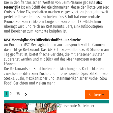
Die in den französischen Werften von Saint-Nazaire gebaute
Msc
Meraviglia
ist ein Schiff der gleichnamigen Klasse der Flotte von Msc
Cruises. Seine Eigenschaften machen es geeignet, zu jeder Jahreszeit
perfekte Reiseerlebnisse zu bieten. Das Schiff hat eine zentrale
Promenade von 96 Metern Länge, die von einem LED-Bildschirm
überragt wird und reich an Restaurants, Bars, Einkaufsboutiquen
und Bereichen zum Kontakte knüpfen ist.
MSC Meraviglia: das Frühstücksbuffet... und mehr!
An Bord der MSC Meraviglia finden auch anspruchsvollste Gaumen
das richtige Restaurant. Das 'Marketplace'-Buffet, das 20 Stunden am
Tag geöffnet ist, bietet frische Gerichte, die mit erlesenen Zutaten
zubereitet werden und mit Blick auf das Meer genossen werden
können.
Die Restaurants an Bord bieten eine Mischung aus Köstlichkeiten
zwischen mediterraner Küche und internationalen Spezialitäten wie
Steaks, Sushi, mexikanischer und lateinamerikanischer Küche, 'Slow
Food'-Gerichten und vielem mehr.
1
2
..38
Sortiere