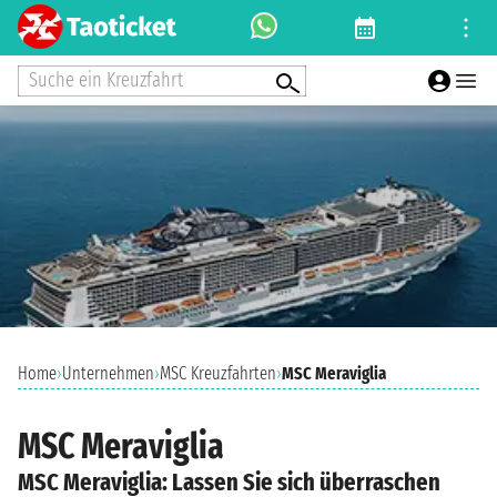
Suche ein Kreuzfahrt
Home
›
Unternehmen
›
MSC Kreuzfahrten
›
MSC Meraviglia
MSC Meraviglia
MSC Meraviglia: Lassen Sie sich überraschen