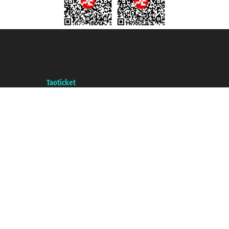
Taoticket S.r.l. Via Brigata Liguria, 3/21 16121 Genova ©2007/2026 -
Taoticket ® ist eine eingetragene Marke
P.Iva 06206400720 - Gesellschaftskapital € 100.000,00 i.v. - Registriert zu
der Handelskammer von Genua mit REA 433093. - Aut. Prov. n° 6167/131601
- Versicherung Unipol - Versicherungspolice n. 206484182
A portal of the
Taoticket
group