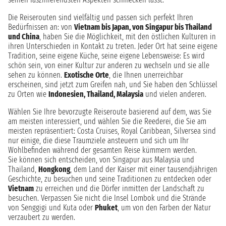
Die Reiserouten sind vielfältig und passen sich perfekt Ihren
Bedürfnissen an: von
Vietnam bis Japan, von Singapur bis Thailand
und China
, haben Sie die Möglichkeit, mit den östlichen Kulturen in
ihren Unterschieden in Kontakt zu treten. Jeder Ort hat seine eigene
Tradition, seine eigene Küche, seine eigene Lebensweise: Es wird
schön sein, von einer Kultur zur anderen zu wechseln und sie alle
sehen zu können.
Exotische Orte
, die Ihnen unerreichbar
erscheinen, sind jetzt zum Greifen nah, und Sie haben den Schlüssel
zu Orten wie
Indonesien, Thailand, Malaysia
und vielen anderen.
Wählen Sie Ihre bevorzugte Reiseroute basierend auf dem, was Sie
am meisten interessiert, und wählen Sie die Reederei, die Sie am
meisten repräsentiert: Costa Cruises, Royal Caribbean, Silversea sind
nur einige, die diese Traumziele ansteuern und sich um Ihr
Wohlbefinden während der gesamten Reise kümmern werden.
Sie können sich entscheiden, von Singapur aus Malaysia und
Thailand,
Hongkong
, dem Land der Kaiser mit einer tausendjährigen
Geschichte, zu besuchen und seine Traditionen zu entdecken oder
Vietnam
zu erreichen und die Dörfer inmitten der Landschaft zu
besuchen. Verpassen Sie nicht die Insel Lombok und die Strände
von Senggigi und Kuta oder
Phuket
, um von den Farben der Natur
verzaubert zu werden.