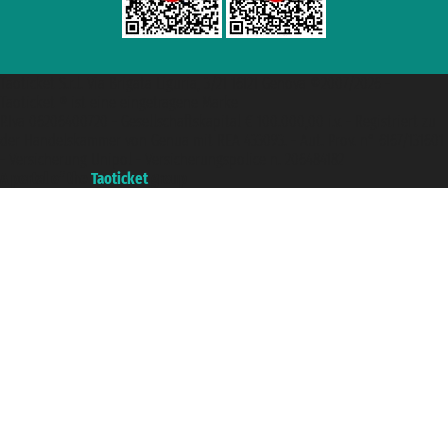
Taoticket S.r.l. Via Brigata Liguria, 3/21 16121 Genova ©2007/2026 -
Taoticket ® ist eine eingetragene Marke
P.Iva 06206400720 - Gesellschaftskapital € 100.000,00 i.v. - Registriert zu
der Handelskammer von Genua mit REA 433093. - Aut. Prov. n° 6167/131601
- Versicherung Unipol - Versicherungspolice n. 206484182
A portal of the
Taoticket
group