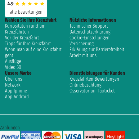
4.9
alle bewertungen
Wählen Sie Ihre Kreuzfahrt
Nützliche Informationen
Kuriositäten rund um
Technischer Support
Kreuzfahrten
Datenschutzerklärung
Vor der Kreuzfahrt
Cookie-Einstellungen
Tipps für Ihre Kreuzfahrt
Versicherung
Wenn man auf eine Kreuzfahrt
Erklärung zur Barrierefreiheit
geht
Arbeit mit uns
Ausflüge
Video 3D
Unsere Marke
Dienstleistungen für Kunden
Über uns
Kreuzfahrten Bewertungen
Network
Onlinebezahlung
App Iphone
Osservatorium Taoticket
App Android
Zahlungen