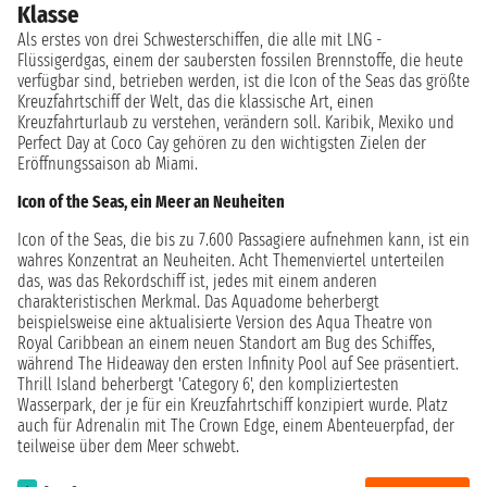
Klasse
Als erstes von drei Schwesterschiffen, die alle mit LNG -
Flüssigerdgas, einem der saubersten fossilen Brennstoffe, die heute
verfügbar sind, betrieben werden, ist die Icon of the Seas das größte
Kreuzfahrtschiff der Welt, das die klassische Art, einen
Kreuzfahrturlaub zu verstehen, verändern soll. Karibik, Mexiko und
Perfect Day at Coco Cay gehören zu den wichtigsten Zielen der
Eröffnungssaison ab Miami.
Icon of the Seas, ein Meer an Neuheiten
Icon of the Seas, die bis zu 7.600 Passagiere aufnehmen kann, ist ein
wahres Konzentrat an Neuheiten. Acht Themenviertel unterteilen
das, was das Rekordschiff ist, jedes mit einem anderen
charakteristischen Merkmal. Das Aquadome beherbergt
beispielsweise eine aktualisierte Version des Aqua Theatre von
Royal Caribbean an einem neuen Standort am Bug des Schiffes,
während The Hideaway den ersten Infinity Pool auf See präsentiert.
Thrill Island beherbergt 'Category 6', den kompliziertesten
Wasserpark, der je für ein Kreuzfahrtschiff konzipiert wurde. Platz
auch für Adrenalin mit The Crown Edge, einem Abenteuerpfad, der
teilweise über dem Meer schwebt.