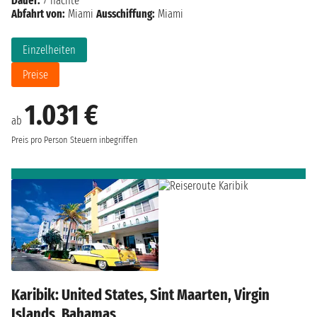
Dauer:
7 nächte
Abfahrt von:
Miami
Ausschiffung:
Miami
Einzelheiten
Preise
1.031 €
ab
Preis pro Person
Steuern inbegriffen
Karibik: United States, Sint Maarten, Virgin
Islands, Bahamas