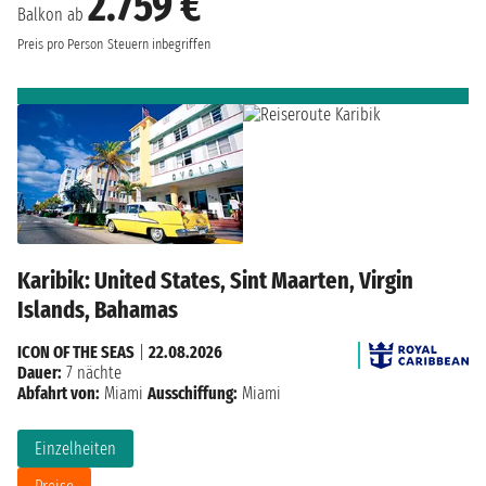
2.759 €
Balkon ab
Preis pro Person
Steuern inbegriffen
Karibik: United States, Sint Maarten, Virgin
Islands, Bahamas
ICON OF THE SEAS
|
22.08.2026
Dauer:
7 nächte
Abfahrt von:
Miami
Ausschiffung:
Miami
Einzelheiten