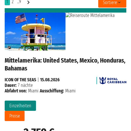
1
2
..9
Sortiere
Mittelamerika: United States, Mexico, Honduras,
Bahamas
ICON OF THE SEAS
|
15.08.2026
Dauer:
7 nächte
Abfahrt von:
Miami
Ausschiffung:
Miami
Einzelheiten
Preise