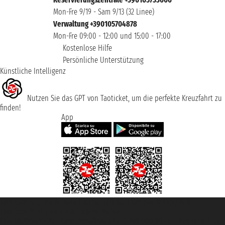
Mon-Fre 9/19 - Sam 9/13 (32 Linee)
Verwaltung +390105704878
Mon-Fre 09:00 - 12:00 und 15:00 - 17:00
Kostenlose Hilfe
Persönliche Unterstützung
Künstliche Intelligenz
Nutzen Sie das GPT von Taoticket, um die perfekte Kreuzfahrt zu
finden!
App
Taoticket S.r.l. Via Brigata Liguria, 3/21 16121 Genova ©2007/2026 -
Taoticket ® ist eine eingetragene Marke
P.Iva 06206400720 - Gesellschaftskapital € 100.000,00 i.v. - Registriert zu