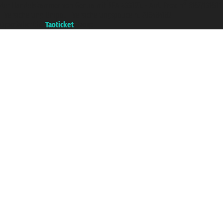
der Handelskammer von Genua mit REA 433093. - Aut. Prov. n° 6167/131601
- Versicherung Unipol - Versicherungspolice n. 206484182
A portal of the
Taoticket
group