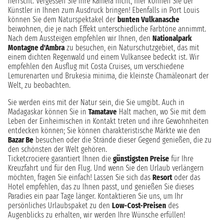
herrscht. Vergessen Sie Ihre Kamera nicht, hier können Sie der
Künstler in Ihnen zum Ausdruck bringen! Ebenfalls in Port Louis
können Sie dem Naturspektakel der
bunten Vulkanasche
beiwohnen, die je nach Effekt unterschiedliche Farbtöne annimmt.
Nach dem Aussteigen empfehlen wir Ihnen, den
Nationalpark
Montagne d'Ambra
zu besuchen, ein Naturschutzgebiet, das mit
einem dichten Regenwald und einem Vulkansee bedeckt ist. Wir
empfehlen den Ausflug mit Costa Cruises, um verschiedene
Lemurenarten und Brukesia minima, die kleinste Chamäleonart der
Welt, zu beobachten.
Sie werden eins mit der Natur sein, die Sie umgibt. Auch in
Madagaskar können Sie in
Tamatave
Halt machen, wo Sie mit dem
Leben der Einheimischen in Kontakt treten und ihre Gewohnheiten
entdecken können; Sie können charakteristische Märkte wie den
Bazar Be
besuchen oder die Strände dieser Gegend genießen, die zu
den schönsten der Welt gehören.
Ticketcrociere garantiert Ihnen die
günstigsten Preise
für Ihre
Kreuzfahrt und für den Flug. Und wenn Sie den Urlaub verlängern
möchten, fragen Sie einfach! Lassen Sie sich das
Resort
oder das
Hotel empfehlen, das zu Ihnen passt, und genießen Sie dieses
Paradies ein paar Tage länger. Kontaktieren Sie uns, um Ihr
persönliches Urlaubspaket zu den
Low-Cost-Preisen
des
Augenblicks zu erhalten, wir werden Ihre Wünsche erfüllen!