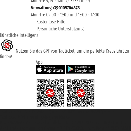
Mon-Fre 9/19 - Sam 9/13 (32 Linee)
Verwaltung +390105704878
Mon-Fre 09:00 - 12:00 und 15:00 - 17:00
Kostenlose Hilfe
Persönliche Unterstützung
Künstliche Intelligenz
Nutzen Sie das GPT von Taoticket, um die perfekte Kreuzfahrt zu
finden!
App
Taoticket S.r.l. Via Brigata Liguria, 3/21 16121 Genova ©2007/2026 -
Taoticket ® ist eine eingetragene Marke
P.Iva 06206400720 - Gesellschaftskapital € 100.000,00 i.v. - Registriert zu
der Handelskammer von Genua mit REA 433093. - Aut. Prov. n° 6167/131601