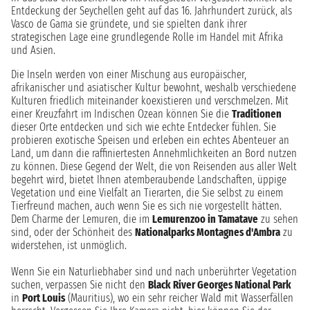
Entdeckung der Seychellen geht auf das 16. Jahrhundert zurück, als
Vasco de Gama sie gründete, und sie spielten dank ihrer
strategischen Lage eine grundlegende Rolle im Handel mit Afrika
und Asien.
Die Inseln werden von einer Mischung aus europäischer,
afrikanischer und asiatischer Kultur bewohnt, weshalb verschiedene
Kulturen friedlich miteinander koexistieren und verschmelzen. Mit
einer Kreuzfahrt im Indischen Ozean können Sie die
Traditionen
dieser Orte entdecken und sich wie echte Entdecker fühlen. Sie
probieren exotische Speisen und erleben ein echtes Abenteuer an
Land, um dann die raffiniertesten Annehmlichkeiten an Bord nutzen
zu können. Diese Gegend der Welt, die von Reisenden aus aller Welt
begehrt wird, bietet Ihnen atemberaubende Landschaften, üppige
Vegetation und eine Vielfalt an Tierarten, die Sie selbst zu einem
Tierfreund machen, auch wenn Sie es sich nie vorgestellt hätten.
Dem Charme der Lemuren, die im
Lemurenzoo in Tamatave
zu sehen
sind, oder der Schönheit des
Nationalparks Montagnes d'Ambra
zu
widerstehen, ist unmöglich.
Wenn Sie ein Naturliebhaber sind und nach unberührter Vegetation
suchen, verpassen Sie nicht den
Black River Georges National Park
in
Port Louis
(Mauritius), wo ein sehr reicher Wald mit Wasserfällen