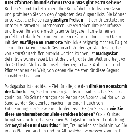
Kreuzfahrten im Indischen Ozean: Was gibt es zu sehen?
Buchen Sie mit Ticketcrociere Ihre Kreuzfahrt im Indischen Ozean
und profitieren Sie von den Angeboten des Augenblicks! Sie können
unvergessliche Reisen zu
günstigen Preisen
mit der Unterstützung
unserer Mitarbeiter unternehmen: Sie verstehen Ihre Bedürfnisse
und bieten Ihnen die niedrigsten verfügbaren Tarife für einen
perfekten Urlaub. Sie können Ihre Kreuzfahrt im Indischen Ozean
mit den
Ausflügen an Traumorte
wirklich einzigartig machen: Es gibt
sie in allen Arten, je nach Geschmack. Zu den größten Inseln, die
von Kreuzfahrtschiffen erreicht werden können, ist
Madagaskar
definitiv erwähnenswert. Es ist die viertgrößte der Welt und liegt vor
der Ostküste Afrikas. Die Insel beherbergt etwa 5 % der Tier- und
Pflanzenarten der Welt, von denen die meisten für diese Gegend
charakteristisch sind.
Madagaskar ist das ideale Ziel für alle, die den
direkten Kontakt mit
der Natur
lieben, Sie können ein geradezu paradiesisches Szenario
genießen. Die Schattierungen der Farben des Meeres und der weiße
Sand werden Sie atemlos machen, für einen Hauch von
Entspannung, der Sie wie neu fühlen lässt. Fragen Sie sich,
wie Sie
diese atemberaubenden Ziele erreichen können
? Costa Cruises
bringt Sie dorthin, die Sie neben Madagaskar auch zur Entdeckung
der
Seychellen und Mauritius
führt, Traumzielen schlechthin, wo Sie
in das Blau eintauchen und Ihr Alltagsleben vergessen können. Die