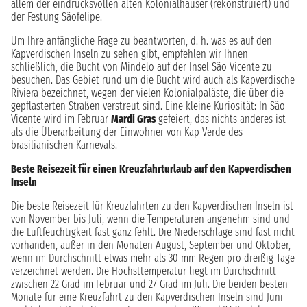
allem der eindrucksvollen alten Kolonialhäuser (rekonstruiert) und
der Festung Sãofelipe.
Um Ihre anfängliche Frage zu beantworten, d. h. was es auf den
Kapverdischen Inseln zu sehen gibt, empfehlen wir Ihnen
schließlich, die Bucht von Mindelo auf der Insel São Vicente zu
besuchen. Das Gebiet rund um die Bucht wird auch als Kapverdische
Riviera bezeichnet, wegen der vielen Kolonialpaläste, die über die
gepflasterten Straßen verstreut sind. Eine kleine Kuriosität: In São
Vicente wird im Februar
Mardi Gras
gefeiert, das nichts anderes ist
als die Überarbeitung der Einwohner von Kap Verde des
brasilianischen Karnevals.
Beste Reisezeit für einen Kreuzfahrturlaub auf den Kapverdischen
Inseln
Die beste Reisezeit für Kreuzfahrten zu den Kapverdischen Inseln ist
von November bis Juli, wenn die Temperaturen angenehm sind und
die Luftfeuchtigkeit fast ganz fehlt. Die Niederschläge sind fast nicht
vorhanden, außer in den Monaten August, September und Oktober,
wenn im Durchschnitt etwas mehr als 30 mm Regen pro dreißig Tage
verzeichnet werden. Die Höchsttemperatur liegt im Durchschnitt
zwischen 22 Grad im Februar und 27 Grad im Juli. Die beiden besten
Monate für eine Kreuzfahrt zu den Kapverdischen Inseln sind Juni