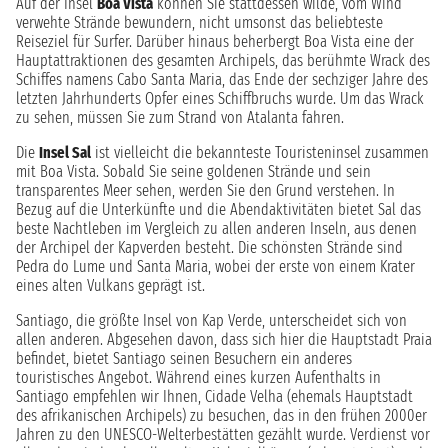
Auf der Insel
Boa Vista
können Sie stattdessen wilde, vom Wind
verwehte Strände bewundern, nicht umsonst das beliebteste
Reiseziel für Surfer. Darüber hinaus beherbergt Boa Vista eine der
Hauptattraktionen des gesamten Archipels, das berühmte Wrack des
Schiffes namens Cabo Santa Maria, das Ende der sechziger Jahre des
letzten Jahrhunderts Opfer eines Schiffbruchs wurde. Um das Wrack
zu sehen, müssen Sie zum Strand von Atalanta fahren.
Die
Insel Sal
ist vielleicht die bekannteste Touristeninsel zusammen
mit Boa Vista. Sobald Sie seine goldenen Strände und sein
transparentes Meer sehen, werden Sie den Grund verstehen. In
Bezug auf die Unterkünfte und die Abendaktivitäten bietet Sal das
beste Nachtleben im Vergleich zu allen anderen Inseln, aus denen
der Archipel der Kapverden besteht. Die schönsten Strände sind
Pedra do Lume und Santa Maria, wobei der erste von einem Krater
eines alten Vulkans geprägt ist.
Santiago, die größte Insel von Kap Verde, unterscheidet sich von
allen anderen. Abgesehen davon, dass sich hier die Hauptstadt Praia
befindet, bietet Santiago seinen Besuchern ein anderes
touristisches Angebot. Während eines kurzen Aufenthalts in
Santiago empfehlen wir Ihnen, Cidade Velha (ehemals Hauptstadt
des afrikanischen Archipels) zu besuchen, das in den frühen 2000er
Jahren zu den UNESCO-Welterbestätten gezählt wurde. Verdienst vor