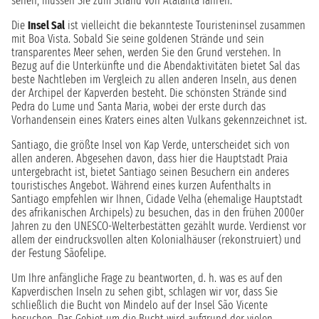
sehen, müssen Sie zum Strand von Atalanta fahren.
Die
Insel Sal
ist vielleicht die bekannteste Touristeninsel zusammen
mit Boa Vista. Sobald Sie seine goldenen Strände und sein
transparentes Meer sehen, werden Sie den Grund verstehen. In
Bezug auf die Unterkünfte und die Abendaktivitäten bietet Sal das
beste Nachtleben im Vergleich zu allen anderen Inseln, aus denen
der Archipel der Kapverden besteht. Die schönsten Strände sind
Pedra do Lume und Santa Maria, wobei der erste durch das
Vorhandensein eines Kraters eines alten Vulkans gekennzeichnet ist.
Santiago, die größte Insel von Kap Verde, unterscheidet sich von
allen anderen. Abgesehen davon, dass hier die Hauptstadt Praia
untergebracht ist, bietet Santiago seinen Besuchern ein anderes
touristisches Angebot. Während eines kurzen Aufenthalts in
Santiago empfehlen wir Ihnen, Cidade Velha (ehemalige Hauptstadt
des afrikanischen Archipels) zu besuchen, das in den frühen 2000er
Jahren zu den UNESCO-Welterbestätten gezählt wurde. Verdienst vor
allem der eindrucksvollen alten Kolonialhäuser (rekonstruiert) und
der Festung Sãofelipe.
Um Ihre anfängliche Frage zu beantworten, d. h. was es auf den
Kapverdischen Inseln zu sehen gibt, schlagen wir vor, dass Sie
schließlich die Bucht von Mindelo auf der Insel São Vicente
besuchen. Das Gebiet um die Bucht wird aufgrund der vielen