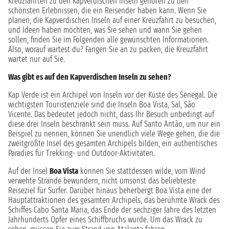
Kreuzfahrten zu den Kapverdischen Inseln gehören zu den
schönsten Erlebnissen, die ein Reisender haben kann. Wenn Sie
planen, die Kapverdischen Inseln auf einer Kreuzfahrt zu besuchen,
und Ideen haben möchten, was Sie sehen und wann Sie gehen
sollen, finden Sie im Folgenden alle gewünschten Informationen.
Also, worauf wartest du? Fangen Sie an zu packen, die Kreuzfahrt
wartet nur auf Sie.
Was gibt es auf den Kapverdischen Inseln zu sehen?
Kap Verde ist ein Archipel von Inseln vor der Küste des Senegal. Die
wichtigsten Touristenziele sind die Inseln Boa Vista, Sal, São
Vicente. Das bedeutet jedoch nicht, dass Ihr Besuch unbedingt auf
diese drei Inseln beschränkt sein muss. Auf Santo Antão, um nur ein
Beispiel zu nennen, können Sie unendlich viele Wege gehen, die die
zweitgrößte Insel des gesamten Archipels bilden, ein authentisches
Paradies für Trekking- und Outdoor-Aktivitäten.
Auf der Insel
Boa Vista
können Sie stattdessen wilde, vom Wind
verwehte Strände bewundern, nicht umsonst das beliebteste
Reiseziel für Surfer. Darüber hinaus beherbergt Boa Vista eine der
Hauptattraktionen des gesamten Archipels, das berühmte Wrack des
Schiffes Cabo Santa Maria, das Ende der sechziger Jahre des letzten
Jahrhunderts Opfer eines Schiffbruchs wurde. Um das Wrack zu