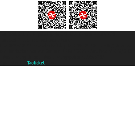
Taoticket S.r.l. Via Brigata Liguria, 3/21 16121 Genova ©2007/2026 -
Taoticket ® ist eine eingetragene Marke
P.Iva 06206400720 - Gesellschaftskapital € 100.000,00 i.v. - Registriert zu
der Handelskammer von Genua mit REA 433093. - Aut. Prov. n° 6167/131601
- Versicherung Unipol - Versicherungspolice n. 206484182
A portal of the
Taoticket
group