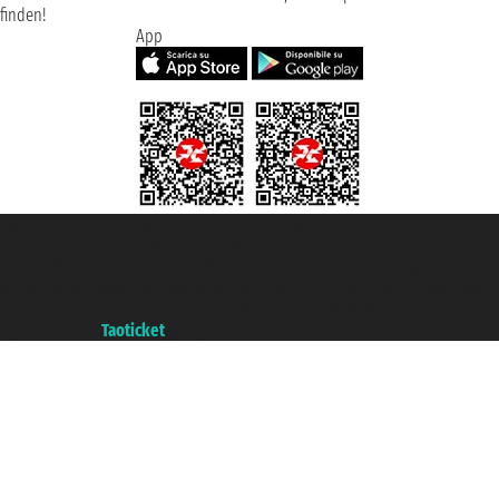
finden!
App
Taoticket S.r.l. Via Brigata Liguria, 3/21 16121 Genova ©2007/2026 -
Taoticket ® ist eine eingetragene Marke
P.Iva 06206400720 - Gesellschaftskapital € 100.000,00 i.v. - Registriert zu
der Handelskammer von Genua mit REA 433093. - Aut. Prov. n° 6167/131601
- Versicherung Unipol - Versicherungspolice n. 206484182
A portal of the
Taoticket
group