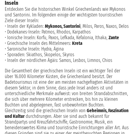
Inseln
Entdecken Sie die historischen Winkel Griechenlands wie Mykonos
und Santorini. Im Folgenden einige der wichtigsten touristischen
Ziele dieser Inseln:
• Inseln der Kykladen:
Mykonos, Santorini
, Milos, Paros, Naxos, Delos
• Dodekanes-Inseln: Patmos, Rhodos, Karpathos
• Ionische Inseln: Korfu, Paxos, Lefkada, Kefalonia, Ithaka,
Zante
• Griechische Inseln des Mittelmeers:
Kreta
• Saronische Inseln: Hydra, Ägina
• Sporaden: Skiathos, Skopelos, Skyros
• Inseln der nördlichen Ägäis: Samos, Lesbos, Limnos, Chios
Die Gesamtheit der griechischen Inseln ist ein wichtiger Teil der
über 16.000 Kilometer Küsten, die Griechenland besitzt. Der
Badetourismus ist eine der am meisten nachgefragten Aktivitäten in
diesem Sektor, in dem Sinne, dass jede Insel anders ist und
unterschiedliche Merkmale aufweist: von breiten Strandabschnitten,
die sich über mehrere Kilometer erstrecken, bis hin zu kleinen
Buchten und abgelegenen, fast unbewohnten Buchten.
Gleichzeitig sind die griechischen Inseln von
Geheimnis, Faszination
und Kultur
durchdrungen. Aber sie sind auch bekannt für
Strandpartys und Kreuzfahrtschiffe, Gastronomie, Musik, ein
beneidenswertes Klima und touristische Einrichtungen aller Art. Aus
diesen Gründen sind sie zu einer der meistbesuchten Regionen in