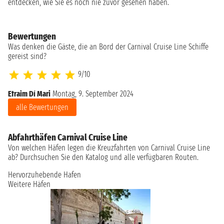
entdecken, wie Sie es noch nie zuvor gesehen haben.
Bewertungen
Was denken die Gäste, die an Bord der Carnival Cruise Line Schiffe
gereist sind?
9/10
Efraim Di Mari
Montag, 9. September 2024
Ko
alle Bewertungen
Abfahrthäfen Carnival Cruise Line
Von welchen Häfen legen die Kreuzfahrten von Carnival Cruise Line
ab? Durchsuchen Sie den Katalog und alle verfügbaren Routen.
Hervorzuhebende Hafen
Weitere Häfen