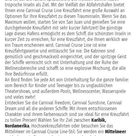
tropische Inseln als Ziel. Mit der Vielfalt der Abfahrtshäfen bietet
Ihnen eine Carnival Cruise Line Kreuzfahrt eine große Auswahl an
Optionen für Ihre Kreuzfahrt zu diesen Trauminseln. Wenn Sie das
Maximum wollen, starten Sie von San Juan und genießen Sie eine
durchgehende Kreuzfahrt mit sehr kurzer Fahrtzeit! Die günstige
Lage dieses Hafens ermöglicht es dem Schiff, die schönsten Inseln in
kurzer Zeit zu erreichen, für eine Kreuzfahrt, die Ihnen wirklich wie
ein Traum erscheinen wird. Carnival Cruise Line ist eine
Kreuzfahrtgarantie und enttäuscht Sie nie. Die Kabinen sind
gemütlich und geschmackvoll eingerichtet, und der spritzige Geist
der Schiffe vermischt sich mit Unterhaltung und der Ruhe der
Wellnessbereiche und schafft so eine explosive Mischung, die alle
Ihre Bedürfnisse erfüllt.
An Bord finden Sie jede Art von Unterhaltung für die ganze Familie:
vom Bereich für Kinder und Teenager bis zu unglaublichen
Theatershows, und außerdem Pools, Wellnesscenter, Wasserspiele
und vieles mehr!
Entdecken Sie die Carnival Freedom, Carnival Sunshine, Carnival
Dream und all die anderen Schiffe: Mit ihrem entschlossenen
Charakter und ihrem Farbenrausch sind sie ideal für eine Kreuzfahrt
zu tollen Preisen! Wählen Sie Ihr Ziel zwischen
Karibik,
Nordamerika
, Hochseekreuzfahrten oder besuchen Sie das
Mittelmeer im Carnival Cruise Line-Stil: Sie werden ein
Mittelmeer