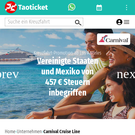
Suche ein Kreuzfahrt
Kreuzfahrt-Promotion ab Los Angeles
Vereinigte Staaten
und Mexiko von
457 € Steuern
inbegriffen
Home
›
Unternehmen
›
Carnival Cruise Line