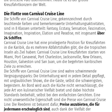
Kreuzfahrtkonzern der Welt.
Die Flotte von Carnival Cruise Line
Die Schiffe von Carnival Cruise Line, gekennzeichnet durch
leuchtende Farben und bemerkenswerte Unterhaltungsaktivitäten,
sind in 8 Klassen unterteilt: Fantasy, Ecstasy, Sensation, Fascination,
Imagination, Inspiration, Elation und Paradise, mit insgesamt
über
24 Schiffen
.
Carnival Cruise Line hat eine privilegierte Position für Kreuzfahrten
in die Karibik, da es mehrere Abfahrtshäfen gibt, die die tropischen
Inseln als Ziel haben: Carnival Cruise Line Kreuzfahrten starten von
Miami, Port Canaveral, Port Charleston, Jacksonville, New Orleans,
Houston, Galveston und San Juan, um die begehrten karibischen
Ziele zu erreichen.
Die Schiffe von Carnival Cruise Line sind wahre schwimmende
Vergnügungsparks: Die Unterhaltung wird in jedem Detail gepflegt,
mit unglaublichen Shows, die die Gäste, selbst die schwierigsten,
begeistern. An Bord wird auch die Küche nicht vernachlässigt, die
jede Art von kulinarischer Vielfalt bietet und dabei höchste
Standards beibehält, selbst bei den einfachsten Gerichten. Eine
nicht unwesentliche Eigenschaft sind die Preise von Carnival Cruise
Line: Die Reederei ist bekannt dafür,
Preise anzubieten, die für
jedermann erschwinglich sind
, auch dank der Vielfalt der