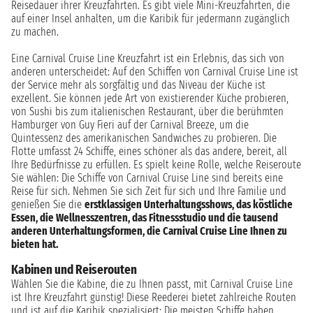
Reisedauer ihrer Kreuzfahrten. Es gibt viele Mini-Kreuzfahrten, die
auf einer Insel anhalten, um die Karibik für jedermann zugänglich
zu machen.
Eine Carnival Cruise Line Kreuzfahrt ist ein Erlebnis, das sich von
anderen unterscheidet: Auf den Schiffen von Carnival Cruise Line ist
der Service mehr als sorgfältig und das Niveau der Küche ist
exzellent. Sie können jede Art von existierender Küche probieren,
von Sushi bis zum italienischen Restaurant, über die berühmten
Hamburger von Guy Fieri auf der Carnival Breeze, um die
Quintessenz des amerikanischen Sandwiches zu probieren. Die
Flotte umfasst 24 Schiffe, eines schöner als das andere, bereit, all
Ihre Bedürfnisse zu erfüllen. Es spielt keine Rolle, welche Reiseroute
Sie wählen: Die Schiffe von Carnival Cruise Line sind bereits eine
Reise für sich. Nehmen Sie sich Zeit für sich und Ihre Familie und
genießen Sie die
erstklassigen Unterhaltungsshows, das köstliche
Essen, die Wellnesszentren, das Fitnessstudio und die tausend
anderen Unterhaltungsformen, die Carnival Cruise Line Ihnen zu
bieten hat.
Kabinen und Reiserouten
Wählen Sie die Kabine, die zu Ihnen passt, mit Carnival Cruise Line
ist Ihre Kreuzfahrt günstig! Diese Reederei bietet zahlreiche Routen
und ist auf die Karibik spezialisiert: Die meisten Schiffe haben