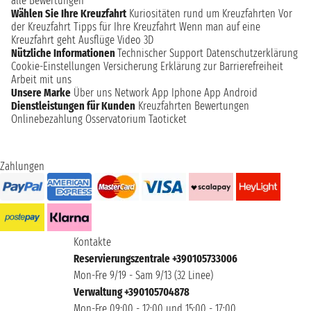
alle Bewertungen
Wählen Sie Ihre Kreuzfahrt
Kuriositäten rund um Kreuzfahrten
Vor
der Kreuzfahrt
Tipps für Ihre Kreuzfahrt
Wenn man auf eine
Kreuzfahrt geht
Ausflüge
Video 3D
Nützliche Informationen
Technischer Support
Datenschutzerklärung
Cookie-Einstellungen
Versicherung
Erklärung zur Barrierefreiheit
Arbeit mit uns
Unsere Marke
Über uns
Network
App Iphone
App Android
Dienstleistungen für Kunden
Kreuzfahrten Bewertungen
Onlinebezahlung
Osservatorium Taoticket
Zahlungen
Kontakte
Reservierungszentrale +390105733006
Mon-Fre 9/19 - Sam 9/13 (32 Linee)
Verwaltung +390105704878
Mon-Fre 09:00 - 12:00 und 15:00 - 17:00