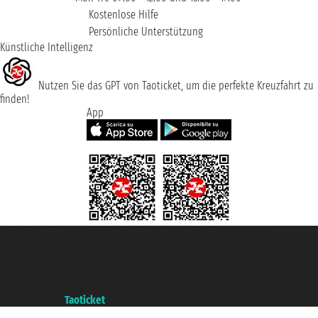
Kostenlose Hilfe
Persönliche Unterstützung
Künstliche Intelligenz
Nutzen Sie das GPT von Taoticket, um die perfekte Kreuzfahrt zu
finden!
App
Taoticket S.r.l. Via Brigata Liguria, 3/21 16121 Genova ©2007/2026 -
Taoticket ® ist eine eingetragene Marke
P.Iva 06206400720 - Gesellschaftskapital € 100.000,00 i.v. - Registriert zu
der Handelskammer von Genua mit REA 433093. - Aut. Prov. n° 6167/131601
- Versicherung Unipol - Versicherungspolice n. 206484182
A portal of the
Taoticket
group