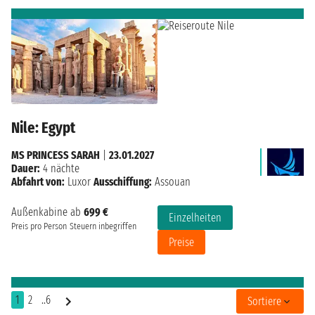
Nile: Egypt
MS PRINCESS SARAH
|
23.01.2027
Dauer:
4 nächte
Abfahrt von:
Luxor
Ausschiffung:
Assouan
Außenkabine ab
699 €
Einzelheiten
Preis pro Person
Steuern inbegriffen
Preise
1
2
..6
Sortiere