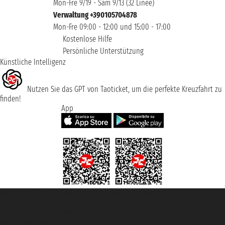
Mon-Fre 9/19 - Sam 9/13 (32 Linee)
Verwaltung +390105704878
Mon-Fre 09:00 - 12:00 und 15:00 - 17:00
Kostenlose Hilfe
Persönliche Unterstützung
Künstliche Intelligenz
Nutzen Sie das GPT von Taoticket, um die perfekte Kreuzfahrt zu
finden!
App
Taoticket S.r.l. Via Brigata Liguria, 3/21 16121 Genova ©2007/2026 -
Taoticket ® ist eine eingetragene Marke
P.Iva 06206400720 - Gesellschaftskapital € 100.000,00 i.v. - Registriert zu
der Handelskammer von Genua mit REA 433093. - Aut. Prov. n° 6167/131601