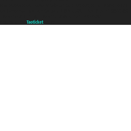
P.Iva 06206400720 - Gesellschaftskapital € 100.000,00 i.v. - Registriert zu
der Handelskammer von Genua mit REA 433093. - Aut. Prov. n° 6167/131601
- Versicherung Unipol - Versicherungspolice n. 206484182
A portal of the
Taoticket
group