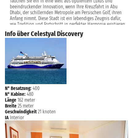
Tauchen Sie ein in eine Welt aus opulentem Luxus und
k. A. - k. A.
beeindruckender Innovation, wenn Ihre Kreuzfahrt in Abu
Dhabi, der schillernden Metropole am Persischen Golf, ihren
Freitag, 8. Januar 2027
Anfang nimmt. Diese Stadt ist ein lebendiges Zeugnis dafür,
ABU DHABI
k. A.
wie Tradition und Fortschritt in perfekter Harmonie existieren
können. Bevor Sie in See stechen, bestaunen Sie die
Info über Celestyal Discovery
prächtigen Moscheen, die futuristische Architektur und die
lebendige Kultur. An Bord erwartet Sie ein Höchstmaß an
Komfort und Service, während Sie die glitzernden Gewässer des
Arabischen Meeres befahren. Eine Kreuzfahrt ab Abu Dhabi ist
nicht nur eine Reise, sondern ein Erlebnis, das Ihre
Erwartungen übertreffen und Ihnen die Pforten zu einer Welt
voller Wunder öffnen wird.
N° Besatzung:
400
N° Kabine:
480
Länge
162 meter
Breite
25 meter
Geschwindigkeit
21 knoten
IA
Interior