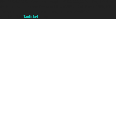
P.Iva 06206400720 - Gesellschaftskapital € 100.000,00 i.v. - Registriert zu
der Handelskammer von Genua mit REA 433093. - Aut. Prov. n° 6167/131601
- Versicherung Unipol - Versicherungspolice n. 206484182
A portal of the
Taoticket
group