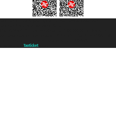
Taoticket S.r.l. Via Brigata Liguria, 3/21 16121 Genova ©2007/2026 -
Taoticket ® ist eine eingetragene Marke
P.Iva 06206400720 - Gesellschaftskapital € 100.000,00 i.v. - Registriert zu
der Handelskammer von Genua mit REA 433093. - Aut. Prov. n° 6167/131601
- Versicherung Unipol - Versicherungspolice n. 206484182
A portal of the
Taoticket
group