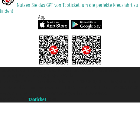
Nutzen Sie das GPT von Taoticket, um die perfekte Kreuzfahrt zu
finden!
App
Taoticket S.r.l. Via Brigata Liguria, 3/21 16121 Genova ©2007/2026 -
Taoticket ® ist eine eingetragene Marke
P.Iva 06206400720 - Gesellschaftskapital € 100.000,00 i.v. - Registriert zu
der Handelskammer von Genua mit REA 433093. - Aut. Prov. n° 6167/131601
- Versicherung Unipol - Versicherungspolice n. 206484182
A portal of the
Taoticket
group