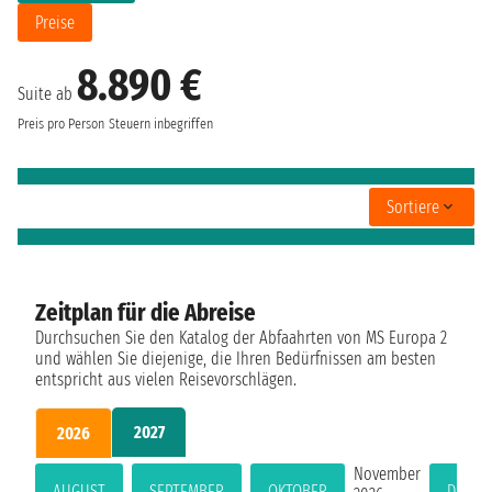
Preise
8.890 €
Suite ab
Preis pro Person
Steuern inbegriffen
Sortiere
Zeitplan für die Abreise
Durchsuchen Sie den Katalog der Abfaahrten von MS Europa 2
und wählen Sie diejenige, die Ihren Bedürfnissen am besten
entspricht aus vielen Reisevorschlägen.
2027
2026
November
AUGUST
SEPTEMBER
OKTOBER
DEZEM