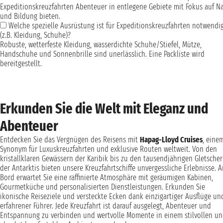
Expeditionskreuzfahrten Abenteuer in entlegene Gebiete mit Fokus auf N
und Bildung bieten.
Welche spezielle Ausrüstung ist für Expeditionskreuzfahrten notwendi
(z.B. Kleidung, Schuhe)?
Robuste, wetterfeste Kleidung, wasserdichte Schuhe/Stiefel, Mütze,
Handschuhe und Sonnenbrille sind unerlässlich. Eine Packliste wird
bereitgestellt.
Erkunden Sie die Welt mit Eleganz und
Abenteuer
Entdecken Sie das Vergnügen des Reisens mit
Hapag-Lloyd Cruises
, eine
Synonym für Luxuskreuzfahrten und exklusive Routen weltweit. Von den
kristallklaren Gewässern der Karibik bis zu den tausendjährigen Gletsche
der Antarktis bieten unsere Kreuzfahrtschiffe unvergessliche Erlebnisse. A
Bord erwartet Sie eine raffinierte Atmosphäre mit geräumigen Kabinen,
Gourmetküche und personalisierten Dienstleistungen. Erkunden Sie
ikonische Reiseziele und versteckte Ecken dank einzigartiger Ausflüge un
erfahrener Führer. Jede Kreuzfahrt ist darauf ausgelegt, Abenteuer und
Entspannung zu verbinden und wertvolle Momente in einem stilvollen u