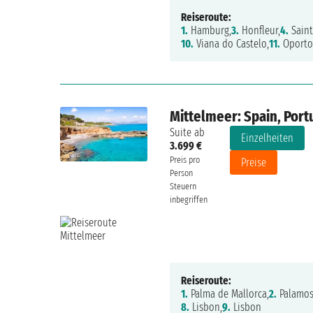
Reiseroute:
1.
Hamburg,
3.
Honfleur,
4.
Saint
10.
Viana do Castelo,
11.
Oporto
Mittelmeer: Spain, Port
Suite ab
Einzelheiten
3.699 €
Preis pro
Preise
Person
Steuern
inbegriffen
Reiseroute:
1.
Palma de Mallorca,
2.
Palamos
8.
Lisbon,
9.
Lisbon