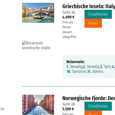
Griechische Inseln: Ital
Suite ab
Einzelheiten
4.699 €
Preis pro
Preise
Person
Steuern
inbegriffen
Reiseroute:
1.
Venedig,
2.
Venedig,
3.
Split,
4.
10.
Santorini,
11.
Athens
Norwegische Fjorde: De
Suite ab
Einzelheiten
rca
5.599 €
Preis pro