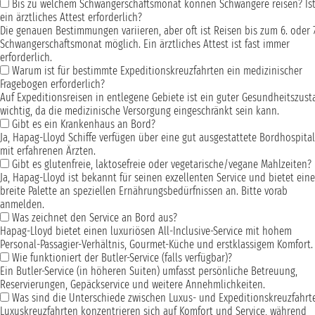
Bis zu welchem Schwangerschaftsmonat können Schwangere reisen? Is
ein ärztliches Attest erforderlich?
Die genauen Bestimmungen variieren, aber oft ist Reisen bis zum 6. oder 7
Schwangerschaftsmonat möglich. Ein ärztliches Attest ist fast immer
erforderlich.
Warum ist für bestimmte Expeditionskreuzfahrten ein medizinischer
Fragebogen erforderlich?
Auf Expeditionsreisen in entlegene Gebiete ist ein guter Gesundheitszus
wichtig, da die medizinische Versorgung eingeschränkt sein kann.
Gibt es ein Krankenhaus an Bord?
Ja, Hapag-Lloyd Schiffe verfügen über eine gut ausgestattete Bordhospital
mit erfahrenen Ärzten.
Gibt es glutenfreie, laktosefreie oder vegetarische/vegane Mahlzeiten?
Ja, Hapag-Lloyd ist bekannt für seinen exzellenten Service und bietet eine
breite Palette an speziellen Ernährungsbedürfnissen an. Bitte vorab
anmelden.
Was zeichnet den Service an Bord aus?
Hapag-Lloyd bietet einen luxuriösen All-Inclusive-Service mit hohem
Personal-Passagier-Verhältnis, Gourmet-Küche und erstklassigem Komfort.
Wie funktioniert der Butler-Service (falls verfügbar)?
Ein Butler-Service (in höheren Suiten) umfasst persönliche Betreuung,
Reservierungen, Gepäckservice und weitere Annehmlichkeiten.
Was sind die Unterschiede zwischen Luxus- und Expeditionskreuzfahrt
Luxuskreuzfahrten konzentrieren sich auf Komfort und Service, während