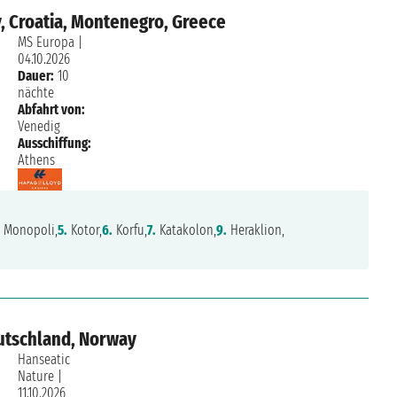
y, Croatia, Montenegro, Greece
MS Europa
|
04.10.2026
Dauer:
10
nächte
Abfahrt von:
Venedig
Ausschiffung:
Athens
Monopoli,
5.
Kotor,
6.
Korfu,
7.
Katakolon,
9.
Heraklion,
utschland, Norway
Hanseatic
Nature
|
11.10.2026