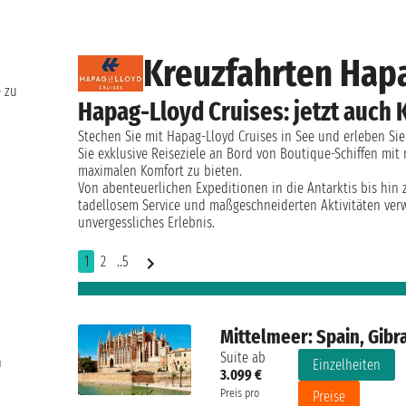
Kreuzfahrten Hap
e zu
Hapag-Lloyd Cruises: jetzt auch 
Stechen Sie mit Hapag-Lloyd Cruises in See und erleben Sie
Sie exklusive Reiseziele an Bord von Boutique-Schiffen mit r
maximalen Komfort zu bieten.
Von abenteuerlichen Expeditionen in die Antarktis bis hin 
tadellosem Service und maßgeschneiderten Aktivitäten verwö
unvergessliches Erlebnis.
1
2
..5
Mittelmeer: Spain, Gibra
Suite ab
n
Einzelheiten
3.099 €
Preis pro
Preise