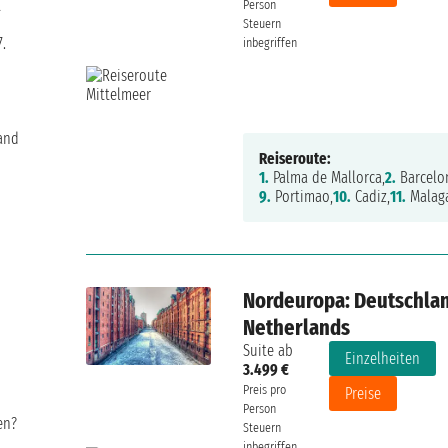
t
Person
Steuern
.
inbegriffen
tand
Reiseroute:
1.
Palma de Mallorca,
2.
Barcelo
9.
Portimao,
10.
Cadiz,
11.
Malag
Nordeuropa: Deutschlan
Netherlands
Suite ab
Einzelheiten
3.499 €
Preis pro
Preise
Person
en?
Steuern
inbegriffen