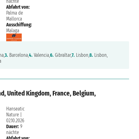
nächte
Abfahrt von:
Palma de
Mallorca
Ausschiffung:
Malaga
na,
3.
Barcelona,
4.
Valencia,
6.
Gibraltar,
7.
Lisbon,
8.
Lisbon,
a
d, United Kingdom, France, Belgium,
Hanseatic
Nature
|
02.10.2026
Dauer:
9
nächte
Abfahrt von: