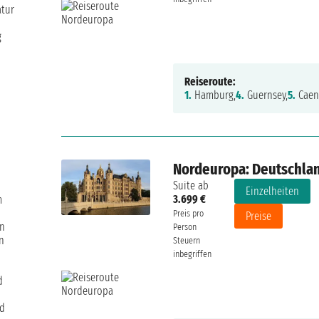
atur
g
Reiseroute:
1.
Hamburg,
4.
Guernsey,
5.
Caen
Nordeuropa: Deutschland
Suite ab
Einzelheiten
3.699 €
m
Preis pro
Preise
rn
Person
n
Steuern
inbegriffen
d
nd