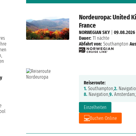
Nordeuropa: United Ki
France
NORWEGIAN SKY
|
09.08.2026
res
Dauer:
11 nächte
ihre
Abfahrt von:
Southampton
Aus
nnen
n,
gen
y
Reiseroute:
1.
Southampton,
2.
Navigatio
8.
Navigation,
9.
Amsterdam,
e
Einzelheiten
ool
Buchen Online