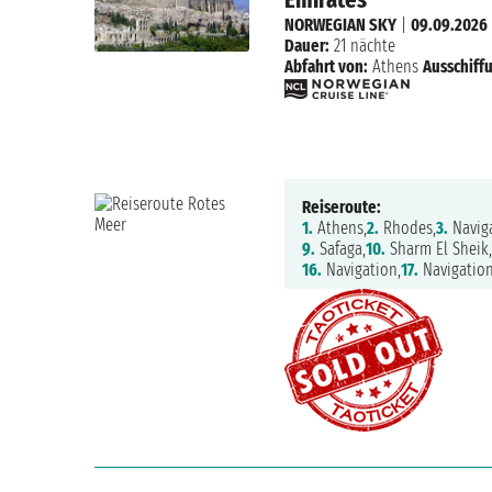
NORWEGIAN SKY
|
09.09.2026
Dauer:
21 nächte
Abfahrt von:
Athens
Ausschiff
Reiseroute:
1.
Athens,
2.
Rhodes,
3.
Naviga
9.
Safaga,
10.
Sharm El Sheik
16.
Navigation,
17.
Navigation