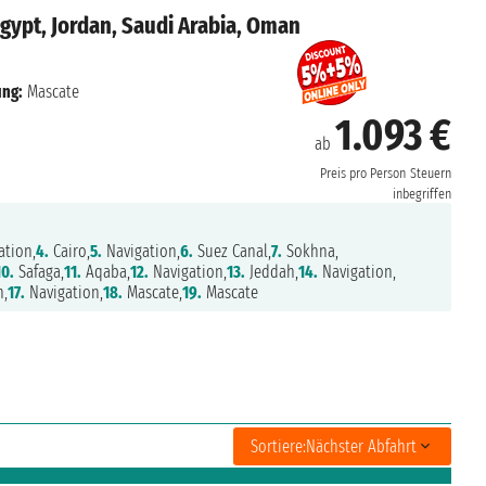
gypt, Jordan, Saudi Arabia, Oman
ung:
Mascate
1.093 €
ab
Preis pro Person
Steuern
inbegriffen
ation,
4.
Cairo,
5.
Navigation,
6.
Suez Canal,
7.
Sokhna,
10.
Safaga,
11.
Aqaba,
12.
Navigation,
13.
Jeddah,
14.
Navigation,
n,
17.
Navigation,
18.
Mascate,
19.
Mascate
Sortiere:
Nächster Abfahrt