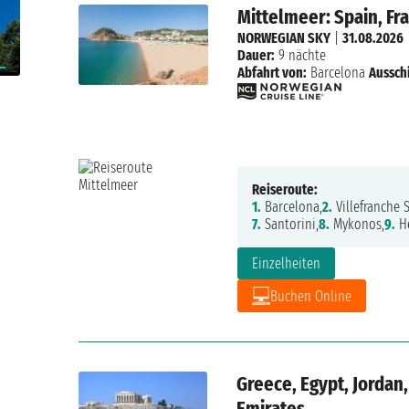
Mittelmeer: Spain, Fra
NORWEGIAN SKY
|
31.08.2026
Dauer:
9 nächte
Abfahrt von:
Barcelona
Aussch
Reiseroute:
1.
Barcelona,
2.
Villefranche S
7.
Santorini,
8.
Mykonos,
9.
He
Einzelheiten
Buchen Online
Greece, Egypt, Jordan,
Emirates