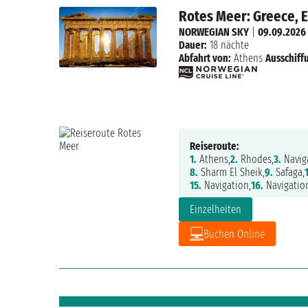
Rotes Meer: Greece, E
NORWEGIAN SKY
|
09.09.2026
Dauer:
18 nächte
Abfahrt von:
Athens
Ausschiff
Reiseroute:
1.
Athens,
2.
Rhodes,
3.
Navig
8.
Sharm El Sheik,
9.
Safaga,
15.
Navigation,
16.
Navigatio
Einzelheiten
Buchen Online