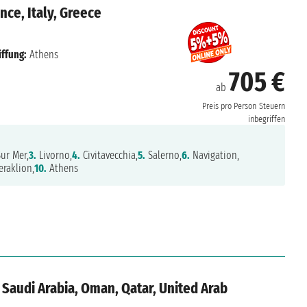
nce, Italy, Greece
iffung:
Athens
705 €
ab
Preis pro Person
Steuern
inbegriffen
ur Mer,
3.
Livorno,
4.
Civitavecchia,
5.
Salerno,
6.
Navigation,
raklion,
10.
Athens
 Saudi Arabia, Oman, Qatar, United Arab