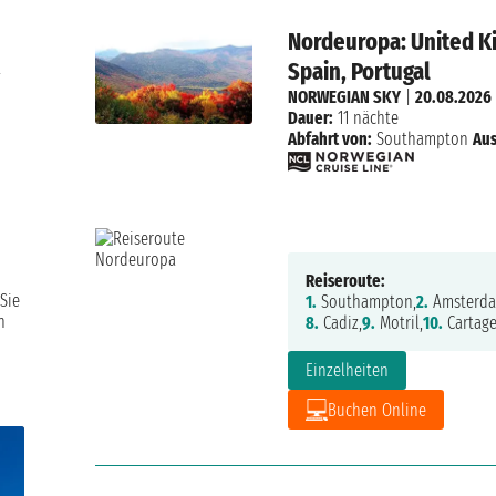
Nordeuropa: United K
Spain, Portugal
l
NORWEGIAN SKY
|
20.08.2026
Dauer:
11 nächte
Abfahrt von:
Southampton
Aus
Reiseroute:
Sie
1.
Southampton,
2.
Amsterda
n
8.
Cadiz,
9.
Motril,
10.
Cartage
Einzelheiten
Buchen Online