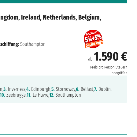
ngdom, Ireland, Netherlands, Belgium,
schiffung:
Southampton
1.590 €
ab
Preis pro Person
Steuern
inbegriffen
n,
3.
Inverness,
4.
Edinburgh,
5.
Stornoway,
6.
Belfast,
7.
Dublin,
10.
Zeebrugge,
11.
Le Havre,
12.
Southampton