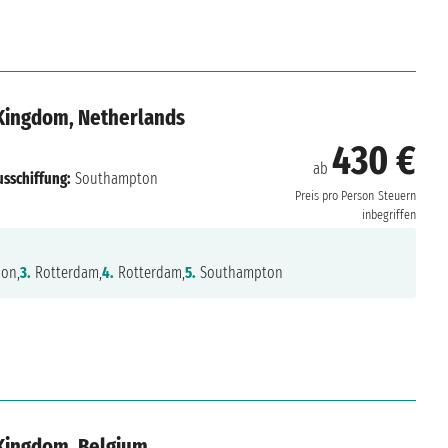
Kingdom, Netherlands
430 €
ab
usschiffung:
Southampton
Preis pro Person
Steuern
inbegriffen
ion,
3.
Rotterdam,
4.
Rotterdam,
5.
Southampton
Kingdom, Belgium