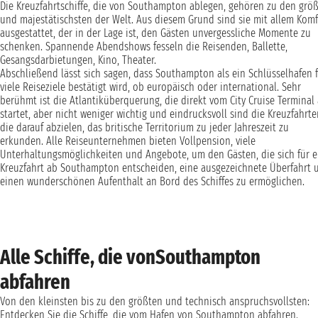
Die Kreuzfahrtschiffe, die von Southampton ablegen, gehören zu den grö
und majestätischsten der Welt. Aus diesem Grund sind sie mit allem Komf
ausgestattet, der in der Lage ist, den Gästen unvergessliche Momente zu
schenken. Spannende Abendshows fesseln die Reisenden, Ballette,
Gesangsdarbietungen, Kino, Theater.
Abschließend lässt sich sagen, dass Southampton als ein Schlüsselhafen 
viele Reiseziele bestätigt wird, ob europäisch oder international. Sehr
berühmt ist die Atlantiküberquerung, die direkt vom City Cruise Terminal
startet, aber nicht weniger wichtig und eindrucksvoll sind die Kreuzfahrte
die darauf abzielen, das britische Territorium zu jeder Jahreszeit zu
erkunden. Alle Reiseunternehmen bieten Vollpension, viele
Unterhaltungsmöglichkeiten und Angebote, um den Gästen, die sich für e
Kreuzfahrt ab Southampton entscheiden, eine ausgezeichnete Überfahrt 
einen wunderschönen Aufenthalt an Bord des Schiffes zu ermöglichen.
Alle Schiffe, die vonSouthampton
abfahren
Von den kleinsten bis zu den größten und technisch anspruchsvollsten:
Entdecken Sie die Schiffe, die vom Hafen von Southampton abfahren.