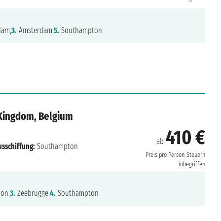
dam,
3.
Amsterdam,
5.
Southampton
Kingdom, Belgium
410 €
ab
usschiffung:
Southampton
Preis pro Person
Steuern
inbegriffen
ion,
3.
Zeebrugge,
4.
Southampton