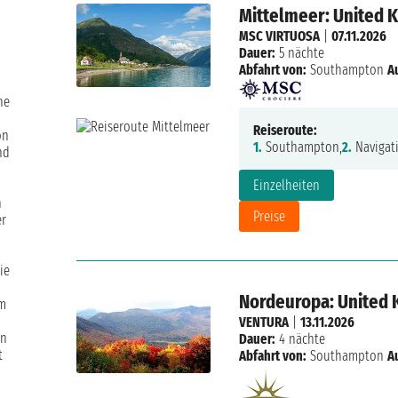
Mittelmeer: United 
MSC VIRTUOSA
|
07.11.2026
Dauer:
5 nächte
Abfahrt von:
Southampton
A
ne
Reiseroute:
on
1.
Southampton,
2.
Navigat
nd
Einzelheiten
n
Preise
er
ie
Nordeuropa: United 
im
VENTURA
|
13.11.2026
en
Dauer:
4 nächte
t
Abfahrt von:
Southampton
A