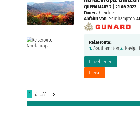
QUEEN MARY 2
|
21.06.2027
Dauer:
3 nächte
Abfahrt von:
Southampton
A
Reiseroute:
1.
Southampton,
2.
Navigat
Einzelheiten
Preise
1
2
..77