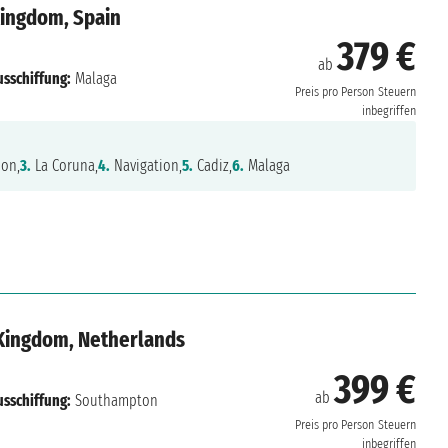
Kingdom, Spain
379 €
ab
usschiffung:
Malaga
Preis pro Person
Steuern
inbegriffen
ion,
3.
La Coruna,
4.
Navigation,
5.
Cadiz,
6.
Malaga
Kingdom, Netherlands
399 €
ab
usschiffung:
Southampton
Preis pro Person
Steuern
inbegriffen