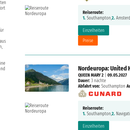
ßten
ort
Reiseroute:
1.
Southampton,
2.
Amster
für
Einzelheiten
Preise
 aus
n,
ine
Nordeuropa: United 
und
QUEEN MARY 2
|
09.05.2027
Dauer:
3 nächte
Abfahrt von:
Southampton
A
Reiseroute:
1.
Southampton,
2.
Navigat
Einzelheiten