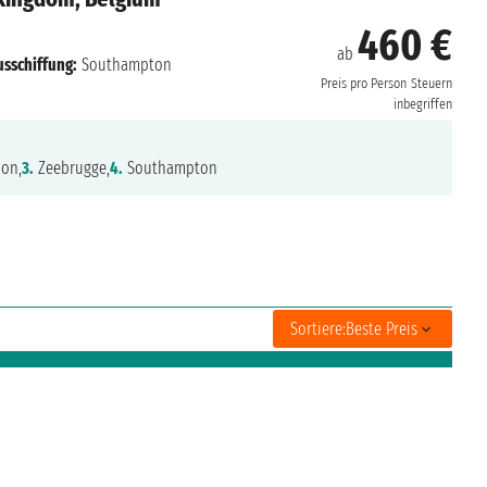
460 €
ab
usschiffung:
Southampton
Preis pro Person
Steuern
inbegriffen
ion,
3.
Zeebrugge,
4.
Southampton
Sortiere:
Beste Preis