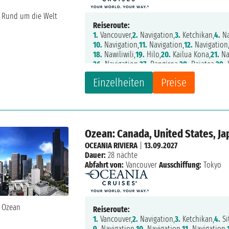
Reiseroute:
1.
Vancouver,
2.
Navigation,
3.
Ketchikan,
4.
Na
10.
Navigation,
11.
Navigation,
12.
Navigation
18.
Nawiliwili,
19.
Hilo,
20.
Kailua Kona,
21.
Na
26.
Navigation,
27.
Rangiroa,
28.
Raiatea,
29.
34.
Navigation,
35.
Rarotonga,
36.
Navigation
Einzelheiten
Preise
42.
Lautoka,
43.
Dravuni Island,
44.
Navigatio
49.
Navigation,
50.
Townsville,
51.
Cairns,
52.
N
57.
Navigation,
58.
Komodo Island,
59.
Lombo
Ozean: Canada, United States, J
OCEANIA RIVIERA
|
13.09.2027
Dauer:
28 nächte
Abfahrt von:
Vancouver
Ausschiffung:
Tokyo
Reiseroute:
1.
Vancouver,
2.
Navigation,
3.
Ketchikan,
4.
Si
9.
Navigation,
10.
Navigation,
11.
Navigation,