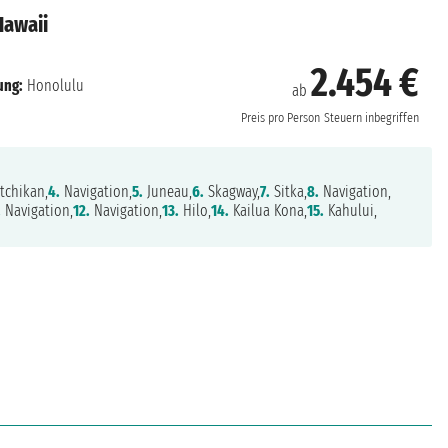
Hawaii
2.454 €
ung:
Honolulu
ab
Preis pro Person
Steuern inbegriffen
tchikan,
4.
Navigation,
5.
Juneau,
6.
Skagway,
7.
Sitka,
8.
Navigation,
.
Navigation,
12.
Navigation,
13.
Hilo,
14.
Kailua Kona,
15.
Kahului,