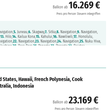
16.269 €
Balkon ab
Preis pro Person
Steuern inbegriffen
vigation,
5.
Juneau,
6.
Skagway,
7.
Sitka,
8.
Navigation,
9.
Navigation,
,
13.
Hilo,
14.
Kailua Kona,
15.
Kahului,
16.
Nawiliwili,
17.
Honolulu,
vigation,
22.
Navigation,
23.
Navigation,
24.
Navigation,
25.
Nuku Hiva,
Huahine,
30.
Bora Bora,
31.
Papeete,
32.
Papeete,
33.
Raiatea,
,
37.
Pago Pago,
38.
Navigation,
39.
Savusavu,
40.
Suva,
41.
Lautoka,
 States, Hawaii, French Polynesia, Cook
tralia, Indonesia
23.169 €
Balkon ab
Preis pro Person
Steuern inbegriffen