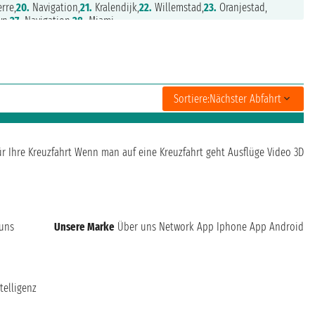
rre,
20.
Navigation,
21.
Kralendijk,
22.
Willemstad,
23.
Oranjestad,
wn,
27.
Navigation,
28.
Miami
Sortiere:
Nächster Abfahrt
ür Ihre Kreuzfahrt
Wenn man auf eine Kreuzfahrt geht
Ausflüge
Video 3D
 uns
Unsere Marke
Über uns
Network
App Iphone
App Android
telligenz