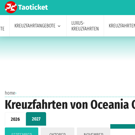
LUXUS-
KREUZFAHRTANGEBOTE
KREUZFAHRTE
TE
KREUZFAHRTEN
home
›
Kreuzfahrten von Oceania 
2027
2026