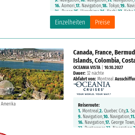
16.
Aomori,
17.
Navigation,
18.
Tokyo,
19.
Navi
24.
Busan,
25.
Hiroshima,
26.
Kochi,
27.
Kobe,
Einzelheiten
Preise
Canada, France, Bermud
Islands, Colombia, Cost
OCEANIA VISTA
|
10.10.2027
Dauer:
32 nächte
Abfahrt von:
Montreal
Ausschiffu
Reiseroute:
1.
Montreal,
2.
Quebec City,
3.
Sa
9.
Navigation,
10.
Navigation,
11
16.
Navigation,
17.
George Town
22.
Puntarenas,
23.
Navigation,
28.
Puerto Vallarta,
29.
Mazatlan