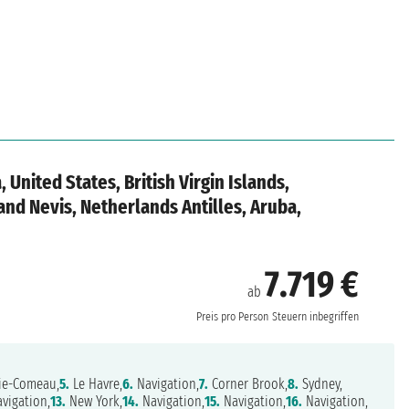
, United States, British Virgin Islands,
and Nevis, Netherlands Antilles, Aruba,
7.719 €
ab
Preis pro Person
Steuern inbegriffen
ie-Comeau,
5.
Le Havre,
6.
Navigation,
7.
Corner Brook,
8.
Sydney,
vigation,
13.
New York,
14.
Navigation,
15.
Navigation,
16.
Navigation,