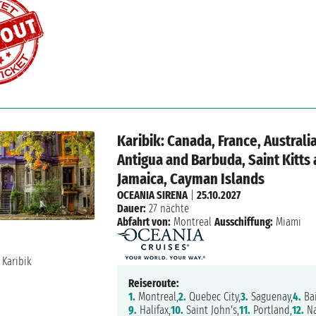
Karibik: Canada, France, Australia
Antigua and Barbuda, Saint Kitts 
Jamaica, Cayman Islands
OCEANIA SIRENA
|
25.10.2027
Dauer:
27 nächte
Abfahrt von:
Montreal
Ausschiffung:
Miami
Reiseroute:
1.
Montreal,
2.
Quebec City,
3.
Saguenay,
4.
Ba
9.
Halifax,
10.
Saint John's,
11.
Portland,
12.
Na