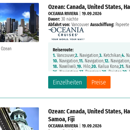
Ozean: Canada, United States, Ha
OCEANIA RIVIERA
|
19.09.2026
Dauer:
30 nächte
Abfahrt von:
Vancouver
Ausschiffung:
Papeete
Reiseroute:
1.
Vancouver,
2.
Navigation,
3.
Ketchikan,
4.
Na
10.
Navigation,
11.
Navigation,
12.
Navigation
18.
Nawiliwili,
19.
Hilo,
20.
Kailua Kona,
21.
Na
26.
Navigation,
27.
Rangiroa,
28.
Raiatea,
29.
Einzelheiten
Preise
Ozean: Canada, United States, Ha
Samoa, Fiji
OCEANIA RIVIERA
|
19.09.2026