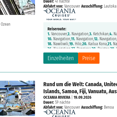
Dauer:
41 nächte
Abfahrt von:
Vancouver
Ausschiffung:
Lautoka
Reiseroute:
1.
Vancouver,
2.
Navigation,
3.
Ketchikan,
4.
Na
10.
Navigation,
11.
Navigation,
12.
Navigation
18.
Nawiliwili,
19.
Hilo,
20.
Kailua Kona,
21.
Na
26.
Navigation,
27.
Rangiroa,
28.
Raiatea,
29.
34.
Navigation,
35.
Rarotonga,
36.
Navigation
Einzelheiten
Preise
42.
Lautoka
Rund um die Welt: Canada, United
Islands, Samoa, Fiji, Vanuatu, Aus
OCEANIA RIVIERA
|
19.09.2026
Dauer:
59 nächte
Abfahrt von:
Vancouver
Ausschiffung:
Benoa