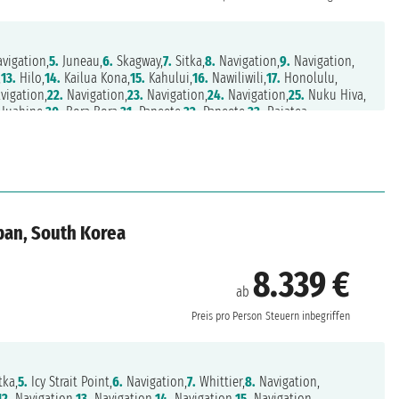
vigation,
5.
Juneau,
6.
Skagway,
7.
Sitka,
8.
Navigation,
9.
Navigation,
,
13.
Hilo,
14.
Kailua Kona,
15.
Kahului,
16.
Nawiliwili,
17.
Honolulu,
vigation,
22.
Navigation,
23.
Navigation,
24.
Navigation,
25.
Nuku Hiva,
Huahine,
30.
Bora Bora,
31.
Papeete,
32.
Papeete,
33.
Raiatea,
,
37.
Pago Pago,
38.
Navigation,
39.
Savusavu,
40.
Suva,
41.
Lautoka,
n,
45.
Mystery Island,
46.
Port Vila,
47.
Navigation,
48.
Navigation,
avigation,
53.
Thursday Island,
54.
Navigation,
55.
Darwin,
56.
Darwin,
k Island,
60.
Benoa
apan, South Korea
8.339 €
ab
Preis pro Person
Steuern inbegriffen
tka,
5.
Icy Strait Point,
6.
Navigation,
7.
Whittier,
8.
Navigation,
12.
Navigation,
13.
Navigation,
14.
Navigation,
15.
Navigation,