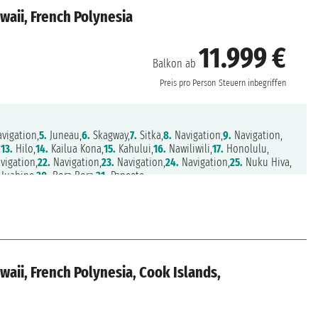
waii, French Polynesia
11.999 €
Balkon ab
Preis pro Person
Steuern inbegriffen
vigation,
5.
Juneau,
6.
Skagway,
7.
Sitka,
8.
Navigation,
9.
Navigation,
,
13.
Hilo,
14.
Kailua Kona,
15.
Kahului,
16.
Nawiliwili,
17.
Honolulu,
vigation,
22.
Navigation,
23.
Navigation,
24.
Navigation,
25.
Nuku Hiva,
Huahine,
30.
Bora Bora,
31.
Papeete
waii, French Polynesia, Cook Islands,