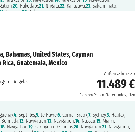
gation,
20.
Hakodate,
21.
Niigata,
22.
Kanazawa,
23.
Sakaiminato,
28.
Shimizu,
29.
Tokyo
a, Bahamas, United States, Cayman
a Rica, Guatemala, Mexico
Außenkabine ab
11.489 €
ng:
Los Angeles
Preis pro Person
Steuern inbegriffen
guenay,
4.
Sept Iles,
5.
Le Havre,
6.
Corner Brook,
7.
Sydney,
8.
Halifax,
.
Bermuda,
12.
Navigation,
13.
Navigation,
14.
Nassau,
15.
Miami,
,
18.
Navigation,
19.
Cartagena De Indias,
20.
Navigation,
21.
Navigation,
24.
Puerto Quetzal,
25.
Navigation,
26.
Acapulco,
27.
Navigation,
,
30.
Cabo San Lucas,
31.
Navigation,
32.
Navigation,
33.
Los Angeles