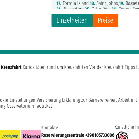
17.
Tortola Island,
18.
Saint Johns,
19.
Bassete
24.
Navigation,
25.
Ocho Rios,
26.
George To
Einzelheiten
Preise
 Kreuzfahrt
Kuriositäten rund um Kreuzfahrten
Vor der Kreuzfahrt
Tipps f
okie-Einstellungen
Versicherung
Erklärung zur Barrierefreiheit
Arbeit mit
ung
Osservatorium Taoticket
Künstliche In
Kontakte
Reservierungszentrale +390105733006