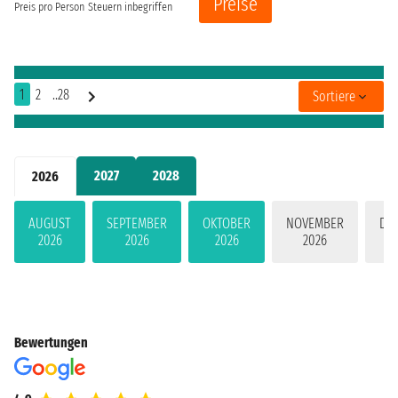
Preise
Preis pro Person
Steuern inbegriffen
1
2
..28
Sortiere
2027
2028
2026
AUGUST
SEPTEMBER
OKTOBER
NOVEMBER
DE
2026
2026
2026
2026
Bewertungen