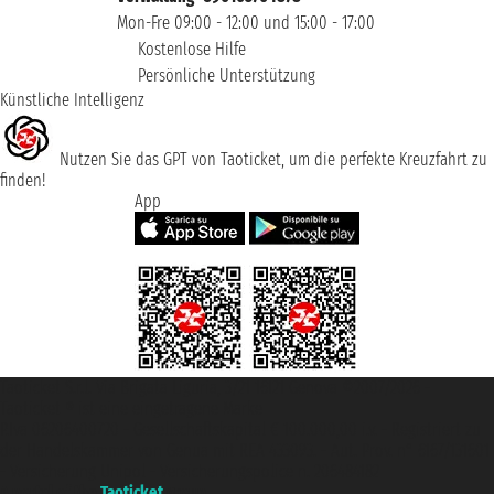
Mon-Fre 09:00 - 12:00 und 15:00 - 17:00
Kostenlose Hilfe
Persönliche Unterstützung
Künstliche Intelligenz
Nutzen Sie das GPT von Taoticket, um die perfekte Kreuzfahrt zu
finden!
App
Taoticket S.r.l. Via Brigata Liguria, 3/21 16121 Genova ©2007/2026 -
Taoticket ® ist eine eingetragene Marke
P.Iva 06206400720 - Gesellschaftskapital € 100.000,00 i.v. - Registriert zu
der Handelskammer von Genua mit REA 433093. - Aut. Prov. n° 6167/131601
- Versicherung Unipol - Versicherungspolice n. 206484182
A portal of the
Taoticket
group