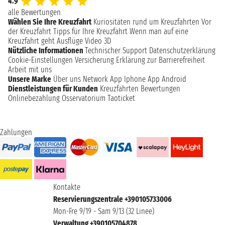
4.9
alle Bewertungen
Wählen Sie Ihre Kreuzfahrt
Kuriositäten rund um Kreuzfahrten
Vor
der Kreuzfahrt
Tipps für Ihre Kreuzfahrt
Wenn man auf eine
Kreuzfahrt geht
Ausflüge
Video 3D
Nützliche Informationen
Technischer Support
Datenschutzerklärung
Cookie-Einstellungen
Versicherung
Erklärung zur Barrierefreiheit
Arbeit mit uns
Unsere Marke
Über uns
Network
App Iphone
App Android
Dienstleistungen für Kunden
Kreuzfahrten Bewertungen
Onlinebezahlung
Osservatorium Taoticket
Zahlungen
Kontakte
Reservierungszentrale +390105733006
Mon-Fre 9/19 - Sam 9/13 (32 Linee)
Verwaltung +390105704878