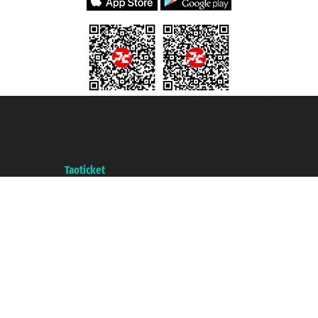
Taoticket S.r.l. Via Brigata Liguria, 3/21 16121 Genova ©2007/2026 -
Taoticket ® ist eine eingetragene Marke
P.Iva 06206400720 - Gesellschaftskapital € 100.000,00 i.v. - Registriert zu
der Handelskammer von Genua mit REA 433093. - Aut. Prov. n° 6167/131601
- Versicherung Unipol - Versicherungspolice n. 206484182
A portal of the
Taoticket
group