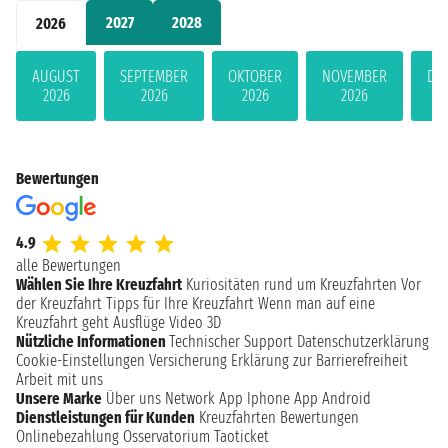
2027
2028
2026
AUGUST
SEPTEMBER
OKTOBER
NOVEMBER
DE
2026
2026
2026
2026
Bewertungen
4.9
alle Bewertungen
Wählen Sie Ihre Kreuzfahrt
Kuriositäten rund um Kreuzfahrten
Vor
der Kreuzfahrt
Tipps für Ihre Kreuzfahrt
Wenn man auf eine
Kreuzfahrt geht
Ausflüge
Video 3D
Nützliche Informationen
Technischer Support
Datenschutzerklärung
Cookie-Einstellungen
Versicherung
Erklärung zur Barrierefreiheit
Arbeit mit uns
Unsere Marke
Über uns
Network
App Iphone
App Android
Dienstleistungen für Kunden
Kreuzfahrten Bewertungen
Onlinebezahlung
Osservatorium Taoticket