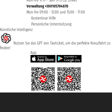
Mon-Fre 9/19 - Sam 9/13 (32 Linee)
Verwaltung +390105704878
Mon-Fre 09:00 - 12:00 und 15:00 - 17:00
Kostenlose Hilfe
Persönliche Unterstützung
Künstliche Intelligenz
Nutzen Sie das GPT von Taoticket, um die perfekte Kreuzfahrt zu
finden!
App
Taoticket S.r.l. Via Brigata Liguria, 3/21 16121 Genova ©2007/2026 -
Taoticket ® ist eine eingetragene Marke
P.Iva 06206400720 - Gesellschaftskapital € 100.000,00 i.v. - Registriert zu
der Handelskammer von Genua mit REA 433093. - Aut. Prov. n° 6167/131601