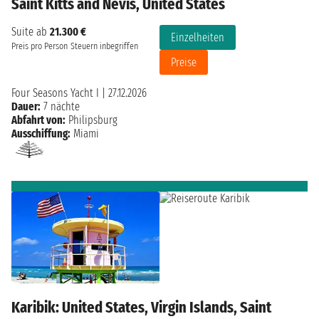
Saint Kitts and Nevis, United States
Suite ab
21.300 €
Einzelheiten
Preis pro Person
Steuern inbegriffen
Preise
Four Seasons Yacht I
|
27.12.2026
Dauer:
7 nächte
Abfahrt von:
Philipsburg
Ausschiffung:
Miami
Karibik: United States, Virgin Islands, Saint