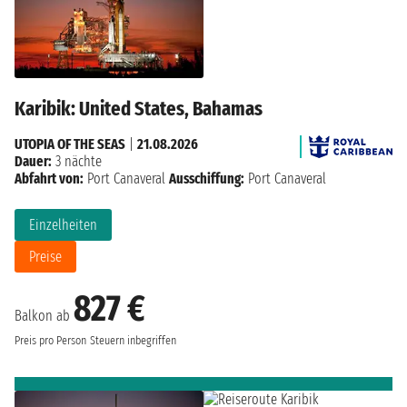
Karibik: United States, Bahamas
UTOPIA OF THE SEAS
|
21.08.2026
Dauer:
3 nächte
Abfahrt von:
Port Canaveral
Ausschiffung:
Port Canaveral
Einzelheiten
Preise
827 €
Balkon ab
Preis pro Person
Steuern inbegriffen