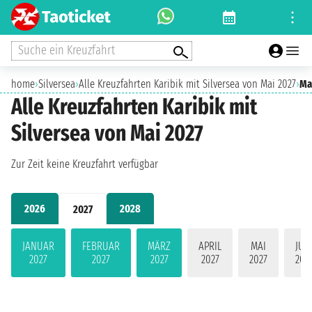
Suche ein Kreuzfahrt
home
›
Silversea
›
Alle Kreuzfahrten Karibik mit Silversea von Mai 2027
›
Ma
Alle Kreuzfahrten Karibik mit
Silversea von Mai 2027
Zur Zeit keine Kreuzfahrt verfügbar
2026
2028
2027
JANUAR
FEBRUAR
MÄRZ
APRIL
MAI
JUN
2027
2027
2027
2027
2027
202