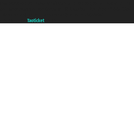
P.Iva 06206400720 - Gesellschaftskapital € 100.000,00 i.v. - Registriert zu
der Handelskammer von Genua mit REA 433093. - Aut. Prov. n° 6167/131601
- Versicherung Unipol - Versicherungspolice n. 206484182
A portal of the
Taoticket
group