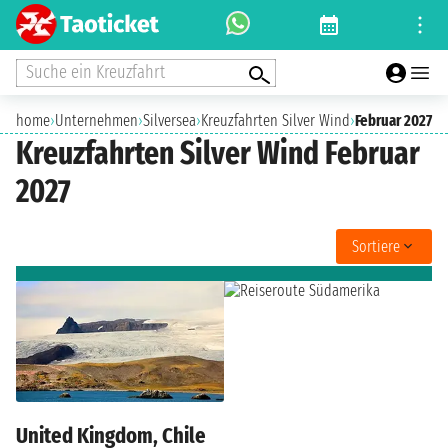
Suche ein Kreuzfahrt
home
›
Unternehmen
›
Silversea
›
Kreuzfahrten Silver Wind
›
Februar 2027
Kreuzfahrten Silver Wind Februar
2027
Sortiere
United Kingdom, Chile