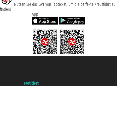
Nutzen Sie das GPT von Taoticket, um die perfekte Kreuzfahrt zu
finden!
App
Taoticket S.r.l. Via Brigata Liguria, 3/21 16121 Genova ©2007/2026 -
Taoticket ® ist eine eingetragene Marke
P.Iva 06206400720 - Gesellschaftskapital € 100.000,00 i.v. - Registriert zu
der Handelskammer von Genua mit REA 433093. - Aut. Prov. n° 6167/131601
- Versicherung Unipol - Versicherungspolice n. 206484182
A portal of the
Taoticket
group