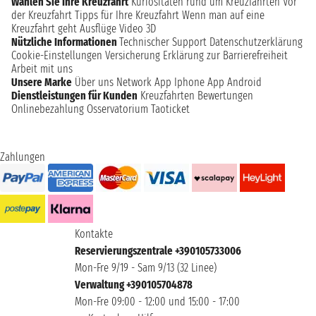
Wählen Sie Ihre Kreuzfahrt
Kuriositäten rund um Kreuzfahrten
Vor
der Kreuzfahrt
Tipps für Ihre Kreuzfahrt
Wenn man auf eine
Kreuzfahrt geht
Ausflüge
Video 3D
Nützliche Informationen
Technischer Support
Datenschutzerklärung
Cookie-Einstellungen
Versicherung
Erklärung zur Barrierefreiheit
Arbeit mit uns
Unsere Marke
Über uns
Network
App Iphone
App Android
Dienstleistungen für Kunden
Kreuzfahrten Bewertungen
Onlinebezahlung
Osservatorium Taoticket
Zahlungen
Kontakte
Reservierungszentrale +390105733006
Mon-Fre 9/19 - Sam 9/13 (32 Linee)
Verwaltung +390105704878
Mon-Fre 09:00 - 12:00 und 15:00 - 17:00