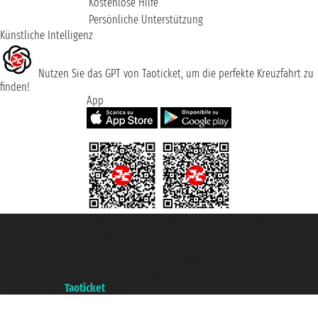
Kostenlose Hilfe
Persönliche Unterstützung
Künstliche Intelligenz
Nutzen Sie das GPT von Taoticket, um die perfekte Kreuzfahrt zu
finden!
App
Taoticket S.r.l. Via Brigata Liguria, 3/21 16121 Genova ©2007/2026 -
Taoticket ® ist eine eingetragene Marke
P.Iva 06206400720 - Gesellschaftskapital € 100.000,00 i.v. - Registriert zu
der Handelskammer von Genua mit REA 433093. - Aut. Prov. n° 6167/131601
- Versicherung Unipol - Versicherungspolice n. 206484182
A portal of the
Taoticket
group