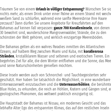
Träumen Sie von einem
Urlaub in völliger Entspannung?
Wünschen Sie si
nichts mehr, als einen Drink unter einer Palme an einem Strand mit weich
weißem Sand zu schlürfen, während eine sanfte Meeresbrise Ihre Haare
zerzaust? Dann dürfen Sie unsere Angebote für Kreuzfahrten auf den
Bahamas auf keinen Fall verpassen:
ganze 700 Koralleninseln
, von denen
30 bewohnt sind, wunderschöne Mangrovenwälder, Strände, die zu den
schönsten der Welt gehören, und wirklich einzigartige Meeresböden.
Die Bahamas gelten als ein wahres Paradies inmitten des Atlantischen
Ozeans, auf halbem Weg zwischen Miami und Kuba, mit
korallenrosa
Stränden
, kristallklarem Wasser und seltenen und exotischen Tieren. Ein
begehrtes Ziel für alle, die dem Winter entfliehen und die Sonne, das Mee
und seine Naturschönheiten genießen möchten.
Diese Inseln werden auch von Schnorchel- und Tauchbegeisterten sehr
geschätzt. Hier haben Sie tatsächlich die Möglichkeit, in eine wunderbare
Unterwasserwelt einzutauchen und die
Unterwasserhöhlen
, die berühmt
Blue Holes, zu erkunden, die reich an Höhlen, Kratern und Gängen sind, e
geologisches Phänomen, das weltweit praktisch einzigartig ist.
Die Hauptstadt der Bahamas ist Nissau, ein modernes Gesicht und das
lebhafte Alter Ego des entspannten Klimas, das auf den restlichen Inseln