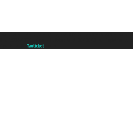
Taoticket S.r.l. Via Brigata Liguria, 3/21 16121 Genova ©2007/2026 - Taotick
P.Iva 06206400720 - Gesellschaftskapital € 100.000,00 i.v. - Registriert z
A portal of the
Taoticket
group