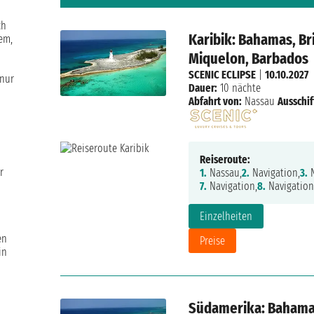
ch
Karibik: Bahamas, Bri
em,
Miquelon, Barbados
SCENIC ECLIPSE
|
10.10.2027
 nur
Dauer:
10 nächte
Abfahrt von:
Nassau
Ausschif
Reiseroute:
r
1.
Nassau,
2.
Navigation,
3.
N
7.
Navigation,
8.
Navigation
Einzelheiten
en
Preise
in
Südamerika: Bahamas