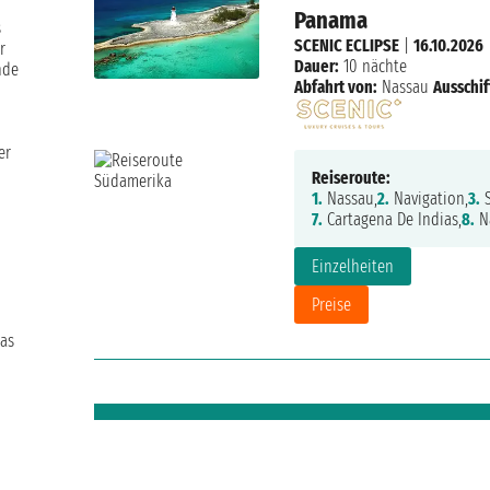
Panama
s
SCENIC ECLIPSE
|
16.10.2026
r
Dauer:
10 nächte
nde
Abfahrt von:
Nassau
Ausschif
er
Reiseroute:
1.
Nassau,
2.
Navigation,
3.
S
7.
Cartagena De Indias,
8.
Na
Einzelheiten
Preise
mas