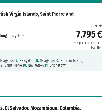
tish Virgin Islands, Saint Pierre and
Suite ab
7.795 €
fung:
Bridgetown
Preis pro Person
Steuern
inbegriffen
avigation,
4.
Navigation,
5.
Navigation,
6.
Norman Island,
,
9.
Saint Pierre,
10.
Navigation,
11.
Bridgetown
, El Salvador, Mozambique, Colombia,