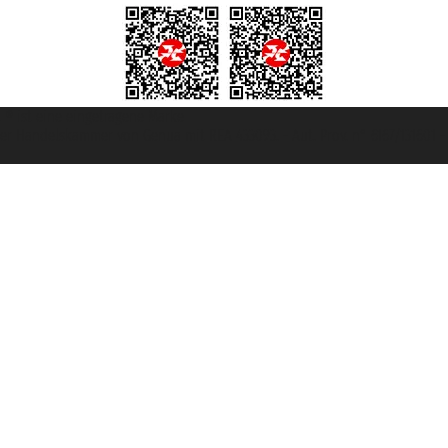
et ® ist eine eingetragene Marke
u der Handelskammer von Genua mit REA 433093. - Aut. Prov. n° 6167/131601 