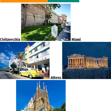
Civitavecchia
Miami
Athens