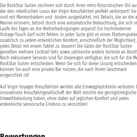
Die RockStar Suiten zeichnen sich durch ihren retro-futuristischen Stil au
der den rebellischen Luxus der Virgin Kreuzfahrten perfekt verkörpert! Sie
sind mit Marmorbädern und -böden ausgestattet, mit Details, die an die a
Marine erinnern, betont durch eine automatische Beleuchtung, die sich i
Laufe des Tages an die Wetterbedingungen anpasst! Ein hochmoderner
Vintage-Touch darf nicht fehlen: In jeder Suite gibt es einen Plattenspieler
zusätzlich zu jedem erdenklichen Komfort, einschließlich der Möglichkeit,
jedes Detail mit einem Tablet zu steuern! Die Gäste der RockStar Suiten
genießen mehrere Cocktail-Sets sowie zahlreiche andere Vorteile an Bord!
Noch exklusivere Services sind für diejenigen verfügbar, die sich für die 
RockStar Suiten entscheiden: Wenn Sie sich für diese Lösung entscheiden
können Sie auch eine private Bar nutzen, die nach Ihrem Geschmack
eingerichtet ist!
Auf Virgin Voyages Kreuzfahrten werden alle Einwegplastikteile verboten: 
innovativste Kreuzfahrtgesellschaft der Welt möchte die geringstmögliche
Umweltbelastung haben, ohne dabei auf jeglichen Komfort und jedes
erdenkliche sensorische Erlebnis zu verzichten!
Bewertungen