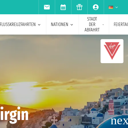
STADT
FLUSSKREUZFAHRTEN
NATIONEN
DER
FEIERTA
ABFAHRT
irgin