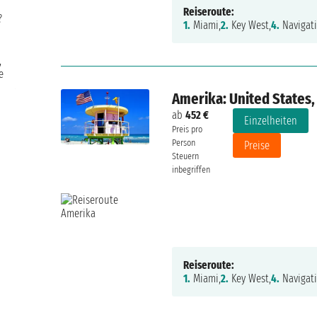
Reiseroute:
?
1.
Miami,
2.
Key West,
4.
Navigati
10/10
,
Ausgezeichnet
e
Anna Marina Canessa
Freitag, 11. Juli 2025
Amerika: United States
ab
452 €
Einzelheiten
Preis pro
Person
Preise
Steuern
inbegriffen
Reiseroute:
1.
Miami,
2.
Key West,
4.
Navigati