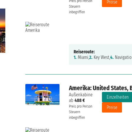
Preis pro Person
Preise
Steuern
inbegriffen
Reiseroute:
1.
Miami,
2.
Key West,
4.
Navigatio
Amerika: United States,
Außenkabine
Einzelheiten
ab
488 €
Preis pro Person
Preise
Steuern
inbegriffen