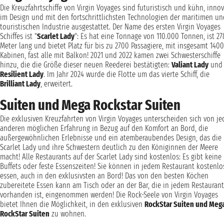
Die Kreuzfahrtschiffe von Virgin Voyages sind futuristisch und kühn, innov
im Design und mit den fortschrittlichsten Technologien der maritimen un
touristischen Industrie ausgestattet. Der Name des ersten Virgin Voyages
Schiffes ist "
Scarlet Lady
": Es hat eine Tonnage von 110.000 Tonnen, ist 27
Meter lang und bietet Platz für bis zu 2700 Passagiere, mit insgesamt 1400
Kabinen, fast alle mit Balkon! 2021 und 2022 kamen zwei Schwesterschiffe
hinzu, die die Größe dieser neuen Reederei bestätigten:
Valiant Lady
und
Resilient Lady
. Im Jahr 2024 wurde die Flotte um das vierte Schiff, die
Brilliant Lady
, erweitert.
Suiten und Mega Rockstar Suiten
Die exklusiven Kreuzfahrten von Virgin Voyages unterscheiden sich von je
anderen möglichen Erfahrung in Bezug auf den Komfort an Bord, die
außergewöhnlichen Erlebnisse und ein atemberaubendes Design, das die
Scarlet Lady und ihre Schwestern deutlich zu den Königinnen der Meere
macht! Alle Restaurants auf der Scarlet Lady sind kostenlos: Es gibt keine
Buffets oder feste Essenszeiten! Sie können in jedem Restaurant kostenlo
essen, auch in den exklusivsten an Bord! Das von den besten Köchen
zubereitete Essen kann am Tisch oder an der Bar, die in jedem Restaurant
vorhanden ist, eingenommen werden! Die Rock-Seele von Virgin Voyages
bietet Ihnen die Möglichkeit, in den exklusiven
RockStar Suiten und Meg
RockStar Suiten
zu wohnen.