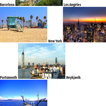
Barcelona
Los Angeles
New York
Portsmouth
Reykjavik