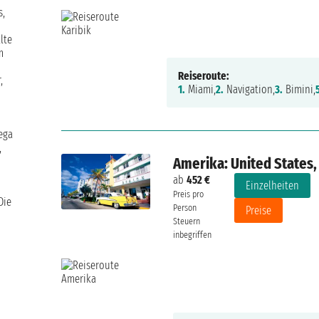
s,
lte
m
Reiseroute:
,
1.
Miami,
2.
Navigation,
3.
Bimini,
Mega
,
Amerika: United States
ab
452 €
Einzelheiten
Preis pro
Die
Person
Preise
Steuern
inbegriffen