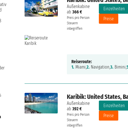
ativ
Außenkabine
Einzelheiten
d
ab
366 €
Preis pro Person
Preise
8
Steuern
inbegriffen
Reiseroute:
1.
Miami,
2.
Navigation,
3.
Bimini,
der
s
Karibik: United States, 
Außenkabine
Einzelheiten
ab
392 €
Preis pro Person
Preise
a
Steuern
inbegriffen