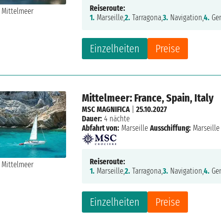
Reiseroute:
1.
Marseille,
2.
Tarragona,
3.
Navigation,
4.
Gen
Einzelheiten
Preise
Mittelmeer: France, Spain, Italy
MSC MAGNIFICA
|
25.10.2027
Dauer:
4 nächte
Abfahrt von:
Marseille
Ausschiffung:
Marseille
Reiseroute:
1.
Marseille,
2.
Tarragona,
3.
Navigation,
4.
Gen
Einzelheiten
Preise