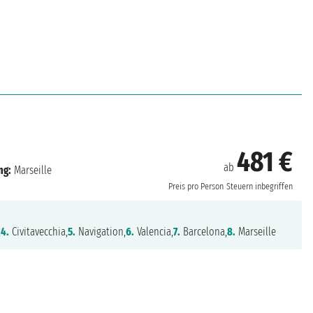
481 €
ab
ng:
Marseille
Preis pro Person
Steuern inbegriffen
,
4.
Civitavecchia,
5.
Navigation,
6.
Valencia,
7.
Barcelona,
8.
Marseille