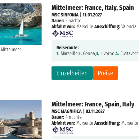
Mittelmeer: France, Italy, Spain
MSC SINFONIA
|
11.01.2027
Dauer:
5 nächte
Abfahrt von:
Marseille
Ausschiffung:
Valencia
Reiseroute:
1.
Marseille,
2.
Genoa,
3.
Livorno,
4.
Civitavecc
Einzelheiten
Preise
Mittelmeer: France, Spain, Italy
MSC MAGNIFICA
|
03.11.2027
Dauer:
4 nächte
Abfahrt von:
Marseille
Ausschiffung:
Marseille