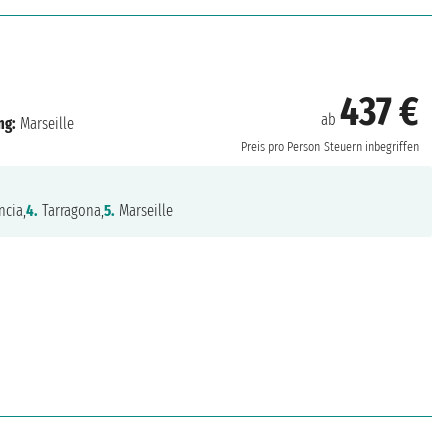
437 €
ab
ng:
Marseille
Preis pro Person
Steuern inbegriffen
ncia,
4.
Tarragona,
5.
Marseille