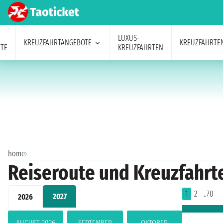
LUXUS-
KREUZFAHRTANGEBOTE
KREUZFAHRTE
TE
KREUZFAHRTEN
home
›
Reiseroute und Kreuzfahrte
1
2
..70
2027
2026