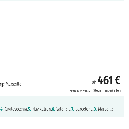
461 €
ab
ng:
Marseille
Preis pro Person
Steuern inbegriffen
,
4.
Civitavecchia,
5.
Navigation,
6.
Valencia,
7.
Barcelona,
8.
Marseille