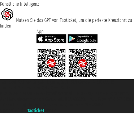
Künstliche Intelligenz
Nutzen Sie das GPT von Taoticket, um die perfekte Kreuzfahrt zu
finden!
App
Taoticket S.r.l. Via Brigata Liguria, 3/21 16121 Genova ©2007/2026 -
Taoticket ® ist eine eingetragene Marke
P.Iva 06206400720 - Gesellschaftskapital € 100.000,00 i.v. - Registriert zu
der Handelskammer von Genua mit REA 433093. - Aut. Prov. n° 6167/131601
- Versicherung Unipol - Versicherungspolice n. 206484182
A portal of the
Taoticket
group