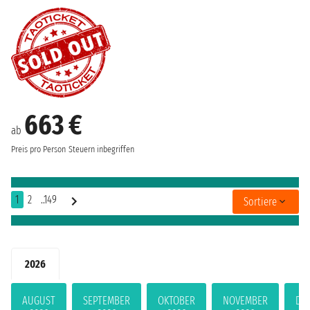
663 €
ab
Preis pro Person
Steuern inbegriffen
1
2
..149
Sortiere
2026
AUGUST
SEPTEMBER
OKTOBER
NOVEMBER
DE