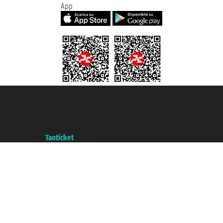
App
Taoticket S.r.l. Via Brigata Liguria, 3/21 16121 Genova ©2007/2026 -
Taoticket ® ist eine eingetragene Marke
P.Iva 06206400720 - Gesellschaftskapital € 100.000,00 i.v. - Registriert zu
der Handelskammer von Genua mit REA 433093. - Aut. Prov. n° 6167/131601
- Versicherung Unipol - Versicherungspolice n. 206484182
A portal of the
Taoticket
group