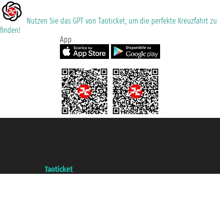
Nutzen Sie das GPT von Taoticket, um die perfekte Kreuzfahrt zu
finden!
App
Taoticket S.r.l. Via Brigata Liguria, 3/21 16121 Genova ©2007/2026 -
Taoticket ® ist eine eingetragene Marke
P.Iva 06206400720 - Gesellschaftskapital € 100.000,00 i.v. - Registriert zu
der Handelskammer von Genua mit REA 433093. - Aut. Prov. n° 6167/131601
- Versicherung Unipol - Versicherungspolice n. 206484182
A portal of the
Taoticket
group