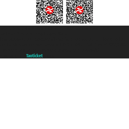
Taoticket S.r.l. Via Brigata Liguria, 3/21 16121 Genova ©2007/2026 -
Taoticket ® ist eine eingetragene Marke
P.Iva 06206400720 - Gesellschaftskapital € 100.000,00 i.v. - Registriert zu
der Handelskammer von Genua mit REA 433093. - Aut. Prov. n° 6167/131601
- Versicherung Unipol - Versicherungspolice n. 206484182
A portal of the
Taoticket
group