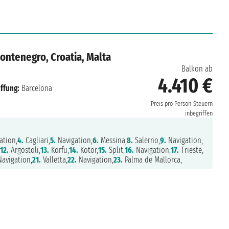
Montenegro, Croatia, Malta
Balkon ab
4.410 €
ffung:
Barcelona
Preis pro Person
Steuern
inbegriffen
ation,
4.
Cagliari,
5.
Navigation,
6.
Messina,
8.
Salerno,
9.
Navigation,
,
12.
Argostoli,
13.
Korfu,
14.
Kotor,
15.
Split,
16.
Navigation,
17.
Trieste,
avigation,
21.
Valletta,
22.
Navigation,
23.
Palma de Mallorca,