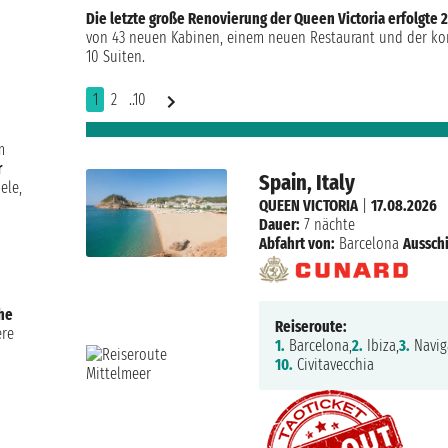
Die letzte große Renovierung der Queen Victoria erfolgte 
von 43 neuen Kabinen, einem neuen Restaurant und der ko
10 Suiten.
1
2
..10
m
r
Spain, Italy
ele,
QUEEN VICTORIA
|
17.08.2026
Dauer:
7 nächte
Abfahrt von:
Barcelona
Ausschi
che
Reiseroute:
ere
1.
Barcelona,
2.
Ibiza,
3.
Navig
10.
Civitavecchia