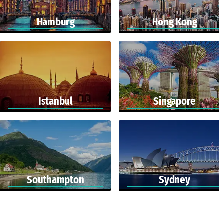
Hamburg
Hong Kong
Istanbul
Singapore
Southampton
Sydney