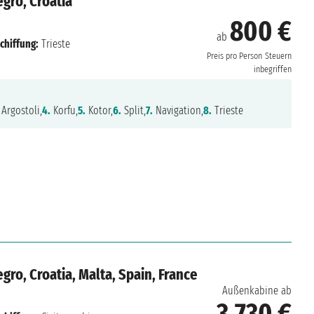
egro, Croatia
800 €
ab
chiffung:
Trieste
Preis pro Person
Steuern
inbegriffen
Argostoli,
4.
Korfu,
5.
Kotor,
6.
Split,
7.
Navigation,
8.
Trieste
gro, Croatia, Malta, Spain, France
Außenkabine ab
3.730 €