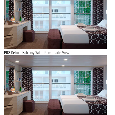
PR2
Deluxe Balcony With Promenade View