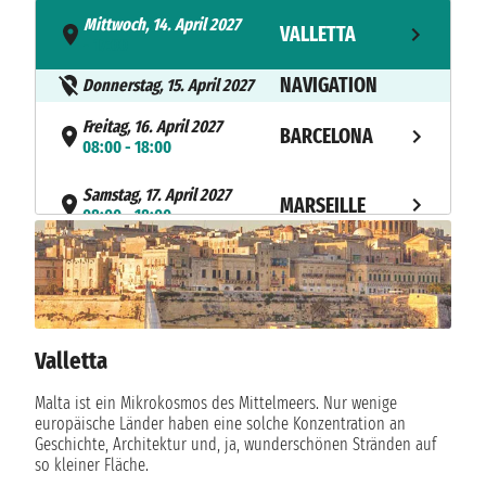
Mittwoch, 14. April 2027
VALLETTA
- 17:00
NAVIGATION
Donnerstag, 15. April 2027
Freitag, 16. April 2027
BARCELONA
08:00 - 18:00
Samstag, 17. April 2027
MARSEILLE
08:00 - 18:00
Sonntag, 18. April 2027
GENOA
08:00 - 16:00
Montag, 19. April 2027
NAPLES
13:00 - 20:00
Valletta
Dienstag, 20. April 2027
Malta ist ein Mikrokosmos des Mittelmeers. Nur wenige
MESSINA
09:00 - 19:00
europäische Länder haben eine solche Konzentration an
Geschichte, Architektur und, ja, wunderschönen Stränden auf
so kleiner Fläche.
Mittwoch, 21. April 2027
VALLETTA