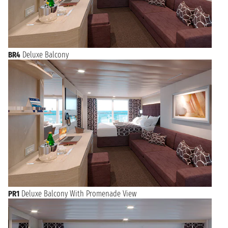
BR4
Deluxe Balcony
PR1
Deluxe Balcony With Promenade View