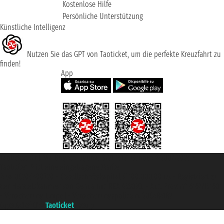
Kostenlose Hilfe
Persönliche Unterstützung
Künstliche Intelligenz
Nutzen Sie das GPT von Taoticket, um die perfekte Kreuzfahrt zu
finden!
App
Taoticket S.r.l. Via Brigata Liguria, 3/21 16121 Genova ©2007/2026 -
Taoticket ® ist eine eingetragene Marke
P.Iva 06206400720 - Gesellschaftskapital € 100.000,00 i.v. - Registriert zu
der Handelskammer von Genua mit REA 433093. - Aut. Prov. n° 6167/131601
- Versicherung Unipol - Versicherungspolice n. 206484182
A portal of the
Taoticket
group