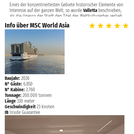
08:00
Eines der konzentriertesten Gebiete historischer Elemente von
Interesse auf der ganzen Welt, so wurde
Valletta
beschrieben,
als die Unesco der Stadt den Titel des Weltkulturerbes verlieh,
die Stadt ist daher ein Garant für Kunstliebhaber und
Info über MSC World Asia
sicherlich bekannt für seine massiven Befestigungen und
architektonische Exzellenz.
Baujahr:
2026
N° Gäste:
6.850
N° Kabine:
2.760
Tonnage:
200.000 tonnen
Länge
330 meter
Geschwindigkeit
23 knoten
IB
Inside Guarantee