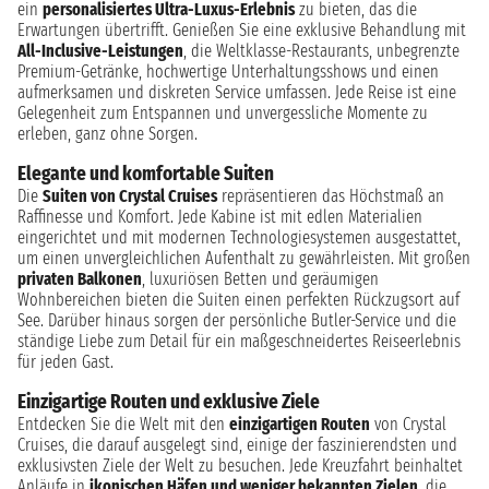
ein
personalisiertes Ultra-Luxus-Erlebnis
zu bieten, das die
Erwartungen übertrifft. Genießen Sie eine exklusive Behandlung mit
All-Inclusive-Leistungen
, die Weltklasse-Restaurants, unbegrenzte
Premium-Getränke, hochwertige Unterhaltungsshows und einen
aufmerksamen und diskreten Service umfassen. Jede Reise ist eine
Gelegenheit zum Entspannen und unvergessliche Momente zu
erleben, ganz ohne Sorgen.
Elegante und komfortable Suiten
Die
Suiten von Crystal Cruises
repräsentieren das Höchstmaß an
Raffinesse und Komfort. Jede Kabine ist mit edlen Materialien
eingerichtet und mit modernen Technologiesystemen ausgestattet,
um einen unvergleichlichen Aufenthalt zu gewährleisten. Mit großen
privaten Balkonen
, luxuriösen Betten und geräumigen
Wohnbereichen bieten die Suiten einen perfekten Rückzugsort auf
See. Darüber hinaus sorgen der persönliche Butler-Service und die
ständige Liebe zum Detail für ein maßgeschneidertes Reiseerlebnis
für jeden Gast.
Einzigartige Routen und exklusive Ziele
Entdecken Sie die Welt mit den
einzigartigen Routen
von Crystal
Cruises, die darauf ausgelegt sind, einige der faszinierendsten und
exklusivsten Ziele der Welt zu besuchen. Jede Kreuzfahrt beinhaltet
Anläufe in
ikonischen Häfen und weniger bekannten Zielen
, die