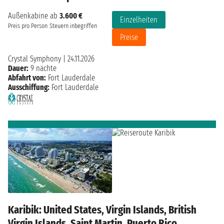
Außenkabine ab
3.600 €
Einzelheiten
Preis pro Person
Steuern inbegriffen
Preise
Crystal Symphony
|
24.11.2026
Dauer:
9 nächte
Abfahrt von:
Fort Lauderdale
Ausschiffung:
Fort Lauderdale
Karibik: United States, Virgin Islands, British
Virgin Islands, Saint Martin, Puerto Rico,