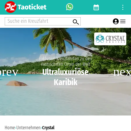
Suche ein Kreuzfahrt
Exklusive Kreuzfahrten zu den
exotischsten Orten der Welt
Ultraluxuriöse
Karibik
Home
›
Unternehmen
›
Crystal