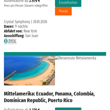
Außenkabine ab
2.979 €
Einzelheiten
Preis pro Person
Steuern inbegriffen
Preise
Crystal Symphony
|
26.10.2026
Dauer:
9 nächte
Abfahrt von:
New York
Ausschiffung:
San Juan
Mittelamerika: Ecuador, Panama, Colombia,
Dominican Republic, Puerto Rico
Außenkabine ab
3.370 €