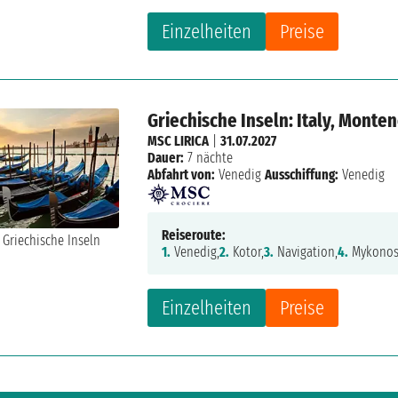
Einzelheiten
Preise
Griechische Inseln: Italy, Monte
MSC LIRICA
|
31.07.2027
Dauer:
7 nächte
Abfahrt von:
Venedig
Ausschiffung:
Venedig
Reiseroute:
1.
Venedig,
2.
Kotor,
3.
Navigation,
4.
Mykonos
Einzelheiten
Preise