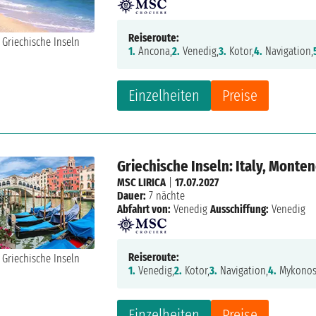
Reiseroute:
1.
Ancona,
2.
Venedig,
3.
Kotor,
4.
Navigation,
Einzelheiten
Preise
Griechische Inseln: Italy, Monte
MSC LIRICA
|
17.07.2027
Dauer:
7 nächte
Abfahrt von:
Venedig
Ausschiffung:
Venedig
Reiseroute:
1.
Venedig,
2.
Kotor,
3.
Navigation,
4.
Mykonos
Einzelheiten
Preise