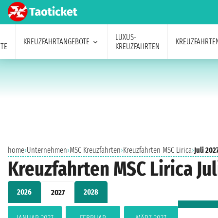
LUXUS-
KREUZFAHRTANGEBOTE
KREUZFAHRTE
TE
KREUZFAHRTEN
home
›
Unternehmen
›
MSC Kreuzfahrten
›
Kreuzfahrten MSC Lirica
›
Juli 202
Kreuzfahrten MSC Lirica Jul
2026
2028
2027