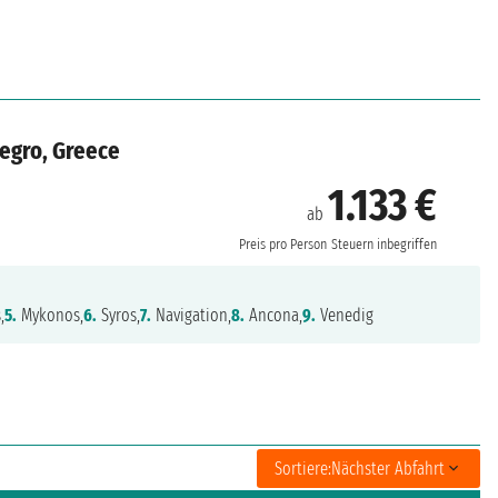
negro, Greece
1.133 €
ab
Preis pro Person
Steuern inbegriffen
,
5.
Mykonos,
6.
Syros,
7.
Navigation,
8.
Ancona,
9.
Venedig
Sortiere:
Nächster Abfahrt