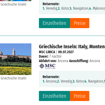
Reiseroute:
1.
Venedig,
2.
Kotor,
3.
Navigation,
4.
Mykonos
Einzelheiten
Preise
Griechische Inseln: Italy, Monte
MSC LIRICA
|
09.07.2027
Dauer:
7 nächte
Abfahrt von:
Ancona
Ausschiffung:
Ancona
Reiseroute:
1.
Ancona,
2.
Venedig,
3.
Kotor,
4.
Navigation,
Einzelheiten
Preise