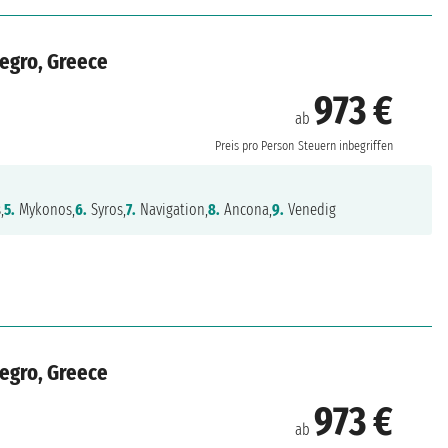
negro, Greece
973 €
ab
Preis pro Person
Steuern inbegriffen
,
5.
Mykonos,
6.
Syros,
7.
Navigation,
8.
Ancona,
9.
Venedig
negro, Greece
973 €
ab