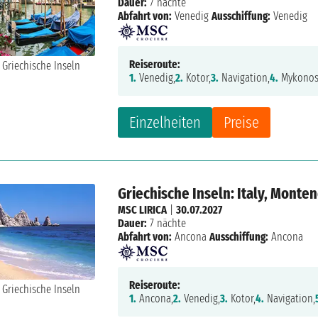
Dauer:
7 nächte
Abfahrt von:
Venedig
Ausschiffung:
Venedig
Reiseroute:
1.
Venedig,
2.
Kotor,
3.
Navigation,
4.
Mykonos
Einzelheiten
Preise
Griechische Inseln: Italy, Monte
MSC LIRICA
|
30.07.2027
Dauer:
7 nächte
Abfahrt von:
Ancona
Ausschiffung:
Ancona
Reiseroute:
1.
Ancona,
2.
Venedig,
3.
Kotor,
4.
Navigation,