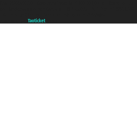
P.Iva 06206400720 - Gesellschaftskapital € 100.000,00 i.v. - Registriert zu
der Handelskammer von Genua mit REA 433093. - Aut. Prov. n° 6167/131601
- Versicherung Unipol - Versicherungspolice n. 206484182
A portal of the
Taoticket
group