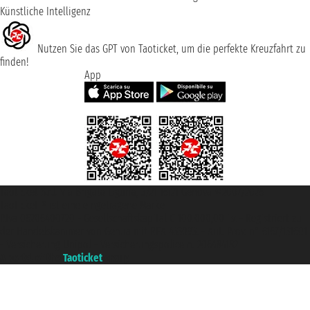
Künstliche Intelligenz
Nutzen Sie das GPT von Taoticket, um die perfekte Kreuzfahrt zu
finden!
App
Taoticket S.r.l. Via Brigata Liguria, 3/21 16121 Genova ©2007/2026 -
Taoticket ® ist eine eingetragene Marke
P.Iva 06206400720 - Gesellschaftskapital € 100.000,00 i.v. - Registriert zu
der Handelskammer von Genua mit REA 433093. - Aut. Prov. n° 6167/131601
- Versicherung Unipol - Versicherungspolice n. 206484182
A portal of the
Taoticket
group