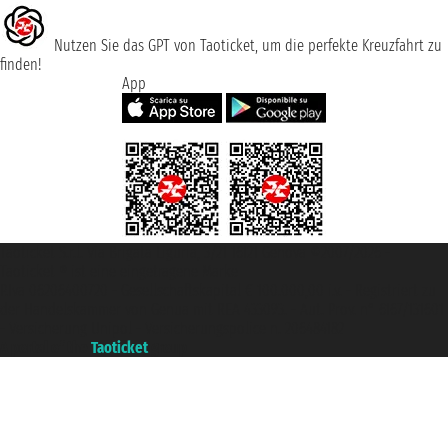
Nutzen Sie das GPT von Taoticket, um die perfekte Kreuzfahrt zu
finden!
App
Taoticket S.r.l. Via Brigata Liguria, 3/21 16121 Genova ©2007/2026 -
Taoticket ® ist eine eingetragene Marke
P.Iva 06206400720 - Gesellschaftskapital € 100.000,00 i.v. - Registriert zu
der Handelskammer von Genua mit REA 433093. - Aut. Prov. n° 6167/131601
- Versicherung Unipol - Versicherungspolice n. 206484182
A portal of the
Taoticket
group