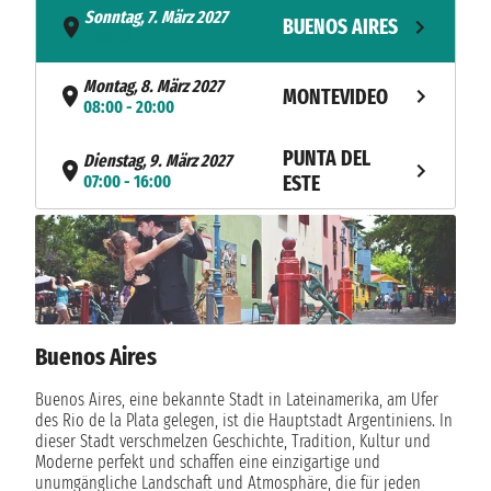
Sonntag, 7. März 2027
BUENOS AIRES
- 18:00
Montag, 8. März 2027
MONTEVIDEO
08:00 - 20:00
PUNTA DEL
Dienstag, 9. März 2027
07:00 - 16:00
ESTE
Mittwoch, 10. März 2027
RIO GRANDE
11:00 - 20:00
NAVIGATION
Donnerstag, 11. März 2027
Freitag, 12. März 2027
HORTOLANDIA
Buenos Aires
07:00 - 19:00
Buenos Aires, eine bekannte Stadt in Lateinamerika, am Ufer
Samstag, 13. März 2027
ITAJAI
des Rio de la Plata gelegen, ist die Hauptstadt Argentiniens. In
07:00 - 17:00
dieser Stadt verschmelzen Geschichte, Tradition, Kultur und
Moderne perfekt und schaffen eine einzigartige und
Sonntag, 14. März 2027
unumgängliche Landschaft und Atmosphäre, die für jeden
SANTOS