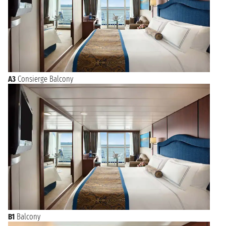
A3
Consierge Balcony
B1
Balcony