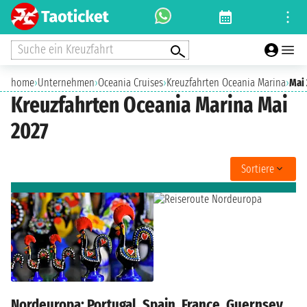
Suche ein Kreuzfahrt
home
›
Unternehmen
›
Oceania Cruises
›
Kreuzfahrten Oceania Marina
›
Mai
Kreuzfahrten Oceania Marina Mai
2027
Sortiere
Nordeuropa: Portugal, Spain, France, Guernsey