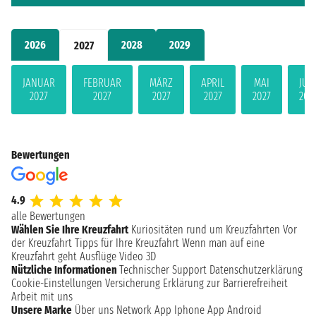
2026
2028
2029
2027
JANUAR
FEBRUAR
MÄRZ
APRIL
MAI
JUN
2027
2027
2027
2027
2027
202
Bewertungen
4.9
alle Bewertungen
Wählen Sie Ihre Kreuzfahrt
Kuriositäten rund um Kreuzfahrten
Vor
der Kreuzfahrt
Tipps für Ihre Kreuzfahrt
Wenn man auf eine
Kreuzfahrt geht
Ausflüge
Video 3D
Nützliche Informationen
Technischer Support
Datenschutzerklärung
Cookie-Einstellungen
Versicherung
Erklärung zur Barrierefreiheit
Arbeit mit uns
Unsere Marke
Über uns
Network
App Iphone
App Android