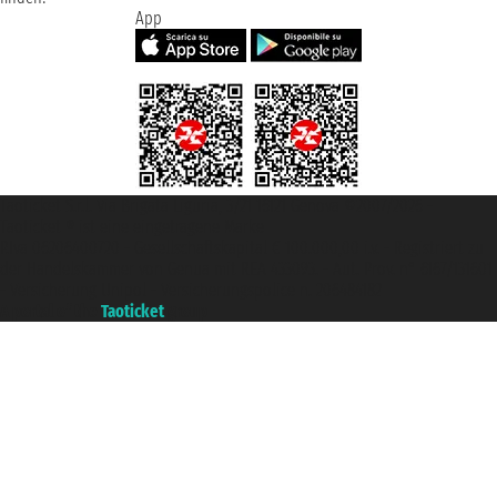
App
Taoticket S.r.l. Via Brigata Liguria, 3/21 16121 Genova ©2007/2026 -
Taoticket ® ist eine eingetragene Marke
P.Iva 06206400720 - Gesellschaftskapital € 100.000,00 i.v. - Registriert zu
der Handelskammer von Genua mit REA 433093. - Aut. Prov. n° 6167/131601
- Versicherung Unipol - Versicherungspolice n. 206484182
A portal of the
Taoticket
group