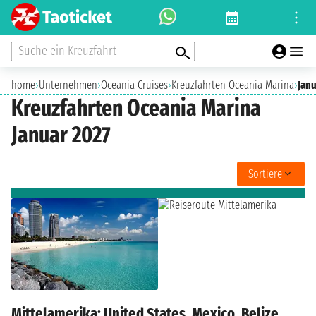
Suche ein Kreuzfahrt
home
›
Unternehmen
›
Oceania Cruises
›
Kreuzfahrten Oceania Marina
›
Janu
Kreuzfahrten Oceania Marina
Januar 2027
Sortiere
Mittelamerika: United States, Mexico, Belize,