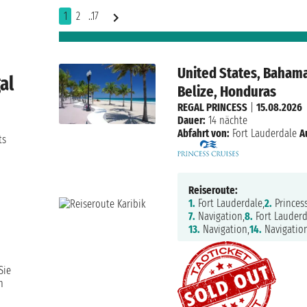
1
2
..17
United States, Bahamas
al
Belize, Honduras
REGAL PRINCESS
|
15.08.2026
Dauer:
14 nächte
Abfahrt von:
Fort Lauderdale
A
ts
Reiseroute:
1.
Fort Lauderdale,
2.
Princess
7.
Navigation,
8.
Fort Lauderd
13.
Navigation,
14.
Navigation
Sie
n