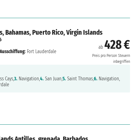
s, Bahamas, Puerto Rico, Virgin Islands
6
428 €
ab
Ausschiffung:
Fort Lauderdale
Preis pro Person
Steuern
inbegriffen
ss Cays,
3.
Navigation,
4.
San Juan,
5.
Saint Thomas,
6.
Navigation,
rdale
lands Antilles, grenada, Barbados,