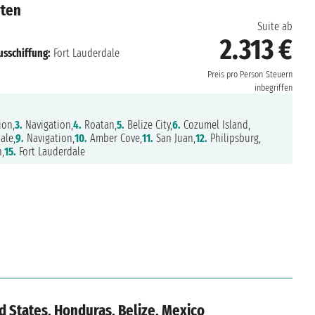
rten
Suite ab
2.313 €
usschiffung:
Fort Lauderdale
Preis pro Person
Steuern
inbegriffen
ion,
3.
Navigation,
4.
Roatan,
5.
Belize City,
6.
Cozumel Island,
ale,
9.
Navigation,
10.
Amber Cove,
11.
San Juan,
12.
Philipsburg,
,
15.
Fort Lauderdale
d States, Honduras, Belize, Mexico