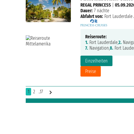
REGAL PRINCESS
|
05.09.202
Dauer:
7 nächte
Abfahrt von:
Fort Lauderdale
Reiseroute:
1.
Fort Lauderdale,
2.
Naviga
7.
Navigation,
8.
Fort Laude
Einzelheiten
Preise
1
2
..17