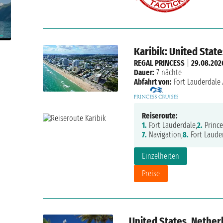
Karibik: United State
REGAL PRINCESS
|
29.08.202
Dauer:
7 nächte
Abfahrt von:
Fort Lauderdale
Reiseroute:
1.
Fort Lauderdale,
2.
Prince
7.
Navigation,
8.
Fort Laude
Einzelheiten
Preise
United States, Nether