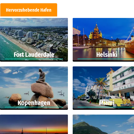
Hervorzuhebende Hafen
Fort Lauderdale
Helsinki
Kopenhagen
Miami