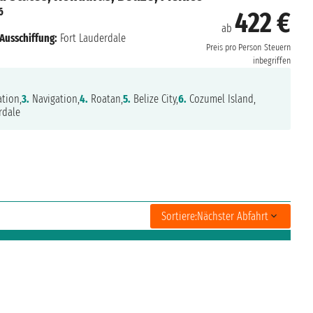
6
422 €
ab
Ausschiffung:
Fort Lauderdale
Preis pro Person
Steuern
inbegriffen
tion,
3.
Navigation,
4.
Roatan,
5.
Belize City,
6.
Cozumel Island,
rdale
Sortiere:
Nächster Abfahrt