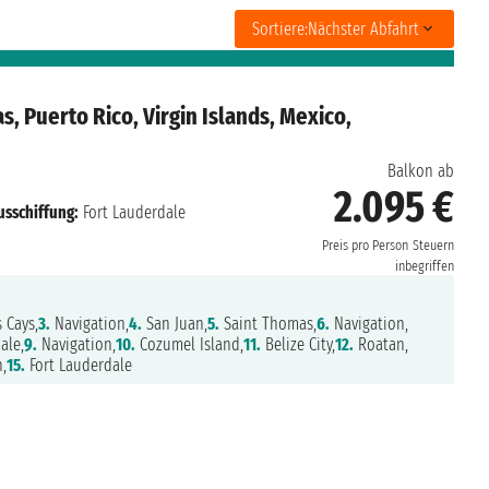
Sortiere:
Nächster Abfahrt
, Puerto Rico, Virgin Islands, Mexico,
Balkon ab
2.095 €
usschiffung:
Fort Lauderdale
Preis pro Person
Steuern
inbegriffen
 Cays,
3.
Navigation,
4.
San Juan,
5.
Saint Thomas,
6.
Navigation,
ale,
9.
Navigation,
10.
Cozumel Island,
11.
Belize City,
12.
Roatan,
,
15.
Fort Lauderdale