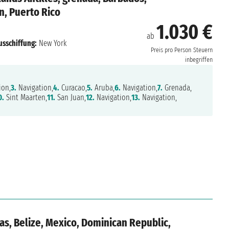
n, Puerto Rico
1.030 €
ab
usschiffung:
New York
Preis pro Person
Steuern
inbegriffen
ion,
3.
Navigation,
4.
Curacao,
5.
Aruba,
6.
Navigation,
7.
Grenada,
0.
Sint Maarten,
11.
San Juan,
12.
Navigation,
13.
Navigation,
as, Belize, Mexico, Dominican Republic,