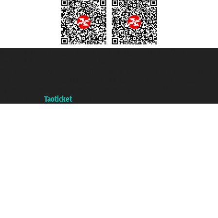
Taoticket S.r.l. Via Brigata Liguria, 3/21 16121 Genova ©2007/2026 -
Taoticket ® ist eine eingetragene Marke
P.Iva 06206400720 - Gesellschaftskapital € 100.000,00 i.v. - Registriert zu
der Handelskammer von Genua mit REA 433093. - Aut. Prov. n° 6167/131601
- Versicherung Unipol - Versicherungspolice n. 206484182
A portal of the
Taoticket
group